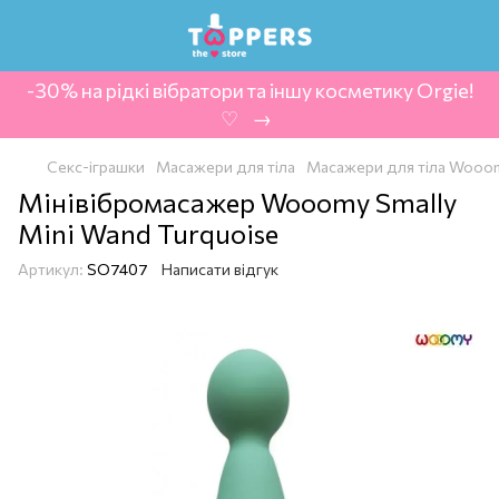
-30% на рідкі вібратори та іншу косметику Orgie!
‍ ♡ ‍ → ‍
Секс-іграшки
Масажери для тіла
Масажери для тіла Wooomy
Мінівібромасажер Wooomy Smally
Mini Wand Turquoise
Артикул:
SO7407
Написати відгук