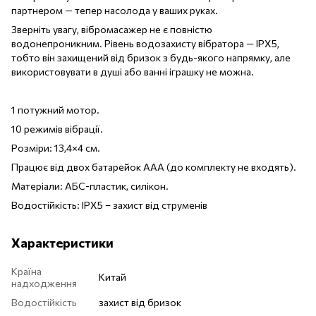
партнером — тепер насолода у ваших руках.
Зверніть увагу, вібромасажер не є повністю
водонепроникним. Рівень водозахисту вібратора — IPX5,
тобто він захищений від бризок з будь-якого напрямку, але
використовувати в душі або ванні іграшку не можна.
1 потужний мотор.
10 режимів вібрації.
Розміри: 13,4×4 см.
Працює від двох батарейок ААА (до комплекту не входять).
Матеріали: АБС-пластик, силікон.
Водостійкість: IPX5 – захист від струменів
Характеристики
Країна
Китай
надходження
Водостійкість
захист від бризок