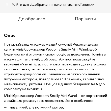
Увійти
для відображення накопичувальної знижки
%
До обраного
Порівняти
Опис
Потужний ванд-масажер у вашій сумочці! Рекомендуємо
купити мінівібромасажер Wooomy Smally Mini Wand, щоб
будь-якої миті отримати свою порцію задоволення. Почніть з
масажу шиї та плечей, щоб розслабитися, помасажуйте
втомлені м’язи ніг і рук, поступово переходьте до внутрішньої
сторони стегна, пестіть масажером соски та клітор — й
отримуйте кращі оргазми. Невеликий масажер оснащений
потужним мотором, який працює в 10 режимах, є і рівні різної
інтенсивності, і ритмічні. Працює від двох батарейок ААА (до
комплекту не входять).
Мінівібромасажер Wooomy Smally Mini Wand — це портативний
девайс для релаксу та задоволення. Його особливості:
невеликий, але потужний мотор;