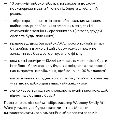
10 режимів глибокої вібрації: ви зможете досхочу
поекспериментувати й точно підберете улюблений
режим;
добре справляється як із розслаблювальним масажем
шийно-комірцевої зони і втомлених м’язів, так і зі
стимуляцією зовнішніх ерогенних зон (клітора, грудей,
сосків та будь-яких інших);
працює від двох батарейок AAA: просто тримайте пару
батарейок під рукою, і цей вібромасажер ніколи не
залишить вас без довгоочікуваного фіналу;
компактні розміри — 13,4×4 см — дають можливість брати
із собою вібромасажер у будь-які поїздки та подорожі (і
навіть просто на побачення, щоб воно на 100 % вдалося);
виготовлений із гладенького пластику та м’якого силікону
— те, що потрібно для ваших найніжніших зон;
легко керується однією кнопкою: натисніть кнопкою, щоб
відчути ще більше вібрацій!
Просто покладіть свій мінівібромасажер Wooomy Smally Mini
Wand у сумочку та будьте завжди готові! Можете
використовувати його самостійно або пограти разом із