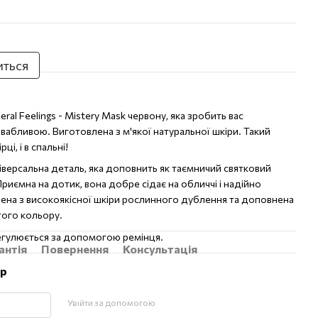
иться
al Feelings - Mistery Mask червону, яка зробить вас
вабливою. Виготовлена ​​з м'якої натуральної шкіри. Такий
ці, і в спальні!
ніверсальна деталь, яка доповнить як таємничий святковий
Приємна на дотик, вона добре сідає на обличчі і надійно
лена ​​з високоякісної шкіри рослинного дублення та доповнена
того кольору.
регулюється за допомогою ремінця.
антія
Повернення
Консультація
ар
Увійти за допомогою