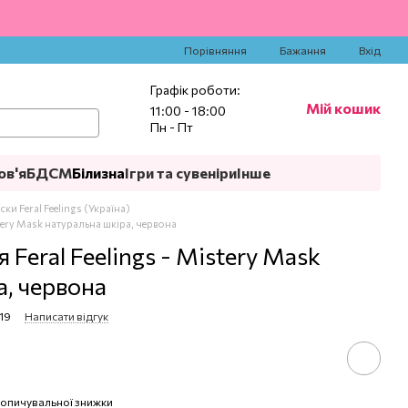
‍
Порівняння
Бажання
Вхід
Графік роботи:
Мій кошик
11:00 - 18:00
Пн - Пт
ов'я
БДСМ
Білизна
Ігри та сувеніри
Інше
ки Feral Feelings (Україна)
stery Mask натуральна шкіра, червона
 Feral Feelings - Mistery Mask
а, червона
19
Написати відгук
опичувальної знижки