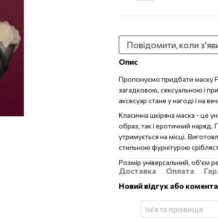
Повідомити, коли з'яв
Опис
Пропонуємо придбати маску Fer
загадковою, сексуальною і при
аксесуар стане у нагоді і на вечір
Класична шкіряна маска - це у
образ, так і еротичний наряд. 
утримується на місці. Виготов
стильною фурнітурою срібляс
Розмір універсальний, об'єм 
Доставка
Оплата
Гар
Новий відгук або комент