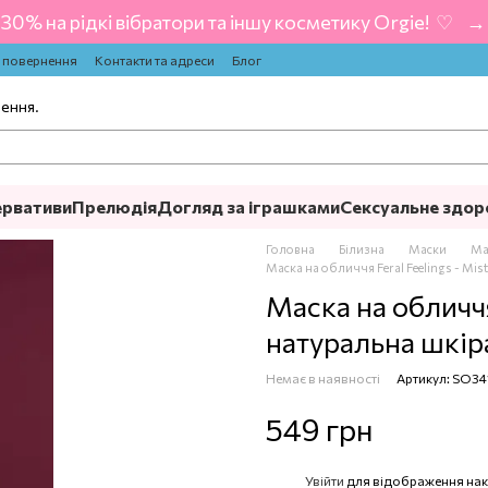
-30% на рідкі вібратори та іншу косметику Orgie! ‍ ♡ ‍ → 
а повернення
Контакти та адреси
Блог
лення.
ервативи
Прелюдія
Догляд за іграшками
Сексуальне здор
Головна
Білизна
Маски
Мас
Маска на обличчя Feral Feelings - Mi
Маска на обличчя
натуральна шкір
Немає в наявності
Артикул: SO34
549 грн
Увійти
для відображення нак
%