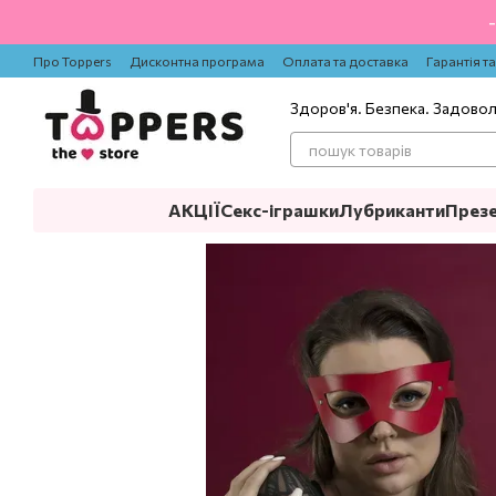
Перейти до основного контенту
Про Toppers
Дисконтна програма
Оплата та доставка
Гарантія т
Здоров'я. Безпека. Задово
АКЦІЇ
Секс-іграшки
Лубриканти
През