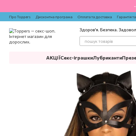
Перейти до основного контенту
Про Toppers
Дисконтна програма
Оплата та доставка
Гарантія т
Здоров'я. Безпека. Задово
АКЦІЇ
Секс-іграшки
Лубриканти
През