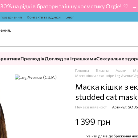
-30% на рідкі вібратори та іншу косметику Orgie! ‍ ♡ ‍ → 
а повернення
Контакти та адреси
Блог
лення.
ервативи
Прелюдія
Догляд за іграшками
Сексуальне здор
Головна
Білизна
Маски
Ма
Маска кішки з екошкіри Leg Avenue Veg
Маска кішки з ек
studded cat mask
Немає в наявності
Артикул: SO8
1 399 грн
Увійти
для відображення нак
%