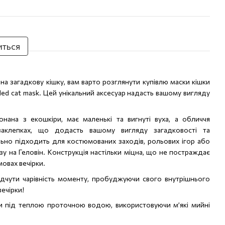
иться
а загадкову кішку, вам варто розглянути купівлю маски кішки
ded cat mask. Цей унікальний аксесуар надасть вашому вигляду
нана з екошкіри, має маленькі та вигнуті вуха, а обличчя
заклепках, що додасть вашому вигляду загадковості та
льно підходить для костюмованих заходів, рольових ігор або
у на Геловін. Конструкція настільки міцна, що не постраждає
мовах вечірки.
дчути чарівність моменту, пробуджуючи свого внутрішнього
вечірки!
и під теплою проточною водою, використовуючи м’які мийні