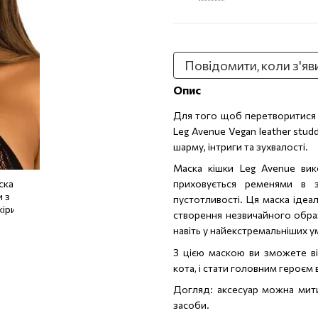
Повідомити, коли з'яв
Опис
Для того щоб перетворитися н
Leg Avenue Vegan leather stud
шарму, інтриги та зухвалості.
Маска кішки Leg Avenue вико
приховується ременями в 
пустотливості. Ця маска ідеа
створення незвичайного образ
навіть у найекстремальніших у
З цією маскою ви зможете ві
кота, і стати головним героєм 
Догляд: аксесуар можна мит
засоби.