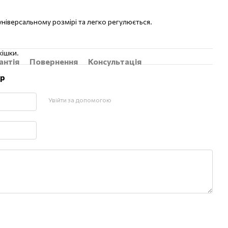
 універсальному розмірі та легко регулюється.
кішки.
антія
Повернення
Консультація
ар
Увійти за допомогою