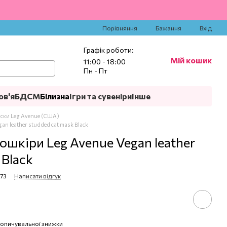
‍
Порівняння
Бажання
Вхід
Графік роботи:
Мій кошик
11:00 - 18:00
Пн - Пт
ов'я
БДСМ
Білизна
Ігри та сувеніри
Інше
ски Leg Avenue (США)
an leather studded cat mask Black
ошкіри Leg Avenue Vegan leather
 Black
573
Написати відгук
опичувальної знижки