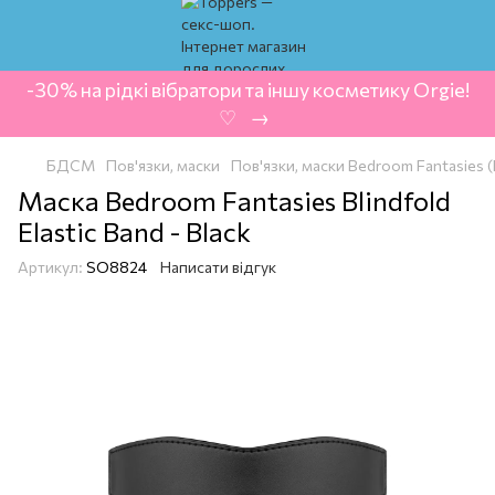
-30% на рідкі вібратори та іншу косметику Orgie!
‍ ♡ ‍ → ‍
БДСМ
Пов'язки, маски
Пов'язки, маски Bedroom Fantasies 
Маска Bedroom Fantasies Blindfold
Elastic Band - Black
Артикул:
SO8824
Написати відгук