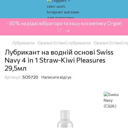
-30% на рідкі вібратори та іншу косметику Orgie!
‍ ♡ ‍ → ‍
Лубриканти
Оральні (їстівні) лубриканти
Оральні (їстівні)
Лубрикант на водній основі Swiss
Navy 4 in 1 Straw-Kiwi Pleasures
29,5мл
Артикул:
SO5720
Написати відгук