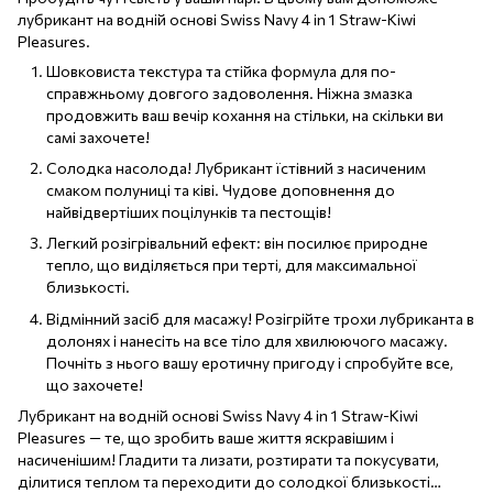
лубрикант на водній основі Swiss Navy 4 in 1 Straw-Kiwi
Pleasures.
Шовковиста текстура та стійка формула для по-
справжньому довгого задоволення. Ніжна змазка
продовжить ваш вечір кохання на стільки, на скільки ви
самі захочете!
Солодка насолода! Лубрикант їстівний з насиченим
смаком полуниці та ківі. Чудове доповнення до
найвідвертіших поцілунків та пестощів!
Легкий розігрівальний ефект: він посилює природне
тепло, що виділяється при терті, для максимальної
близькості.
Відмінний засіб для масажу! Розігрійте трохи лубриканта в
долонях і нанесіть на все тіло для хвилюючого масажу.
Почніть з нього вашу еротичну пригоду і спробуйте все,
що захочете!
Лубрикант на водній основі Swiss Navy 4 in 1 Straw-Kiwi
Pleasures — те, що зробить ваше життя яскравішим і
насиченішим! Гладити та лизати, розтирати та покусувати,
ділитися теплом та переходити до солодкої близькості…