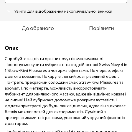
Увійти
для відображення накопичувальної знижки
%
До обраного
Порівняти
Опис
Спробуйте заадіяти органи почуттів максимально!
Пропонуємо купити лубрикант на водній основі Swiss Navy 4 in
1 Straw-Kiwi Pleasures з чотирма ефектами. По-перше, ефект
довгого ковзання. По-друге, легкий розігрівальний ефект.
По-третє, прекрасний солодкий смак Straw-Kiwi Pleasures та
аромат. І, по-четверте, можливість використовувати
лубрикант для хвилюючого масажу, адже він відмінно ковзає і
не липне! Цей лубрикант допоможе розкрити чуттєвість і
додати пристрасті до будь-яких відносин, адже він відкриває
безліч можливостей для експериментів. Сумісний з
презервативами та іграшками, упакований у зручний флакон із
дозатором.
Пробудіть чуттєвість у вашій парі! В цьому вам допоможе