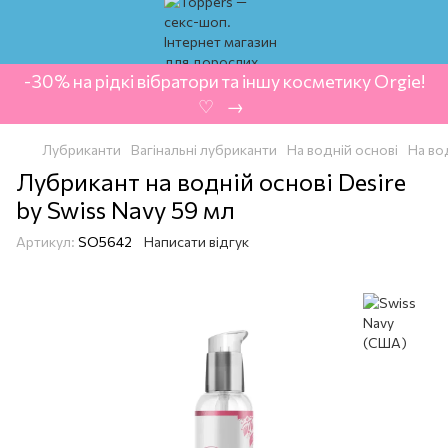
-30% на рідкі вібратори та іншу косметику Orgie!
‍ ♡ ‍ → ‍
Лубриканти
Вагінальні лубриканти
На водній основі
На во
Лубрикант на водній основі Desire
by Swiss Navy 59 мл
Артикул:
SO5642
Написати відгук