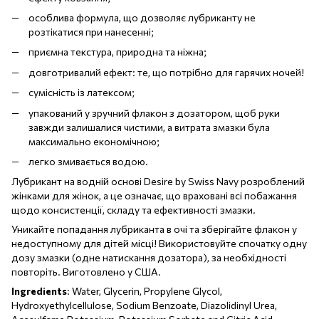
особлива формула, що дозволяє лубриканту не
розтікатися при нанесенні;
приємна текстура, природна та ніжна;
довготривалий ефект: те, що потрібно для гарячих ночей!
сумісність із латексом;
упакований у зручний флакон з дозатором, щоб руки
завжди залишалися чистими, а витрата змазки була
максимально економічною;
легко змивається водою.
Лубрикант на водній основі Desire by Swiss Navy розроблений
жінками для жінок, а це означає, що враховані всі побажання
щодо консистенції, складу та ефективності змазки.
Уникайте попадання лубриканта в очі та зберігайте флакон у
недоступному для дітей місці! Використовуйте спочатку одну
дозу змазки (одне натискання дозатора), за необхідності
повторіть. Виготовлено у США.
Ingredients
: Water, Glycerin, Propylene Glycol,
Hydroxyethylcellulose, Sodium Benzoate, Diazolidinyl Urea,