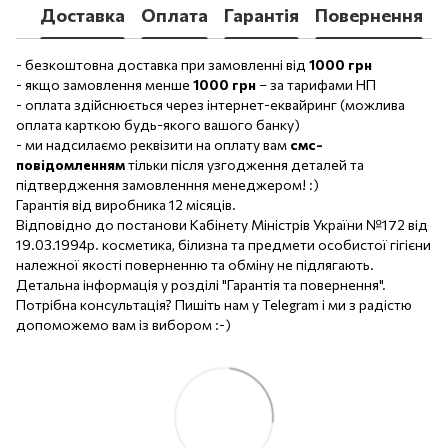
Доставка
Оплата
Гарантія
Повернення
- безкоштовна доставка при замовленні від
1000 грн
- якщо замовлення менше
1000 грн
– за тарифами НП
- оплата здійснюється через інтернет-еквайринг (можлива
оплата карткою будь-якого вашого банку)
- ми надсилаємо реквізити на оплату вам
смс-
повідомленням
тільки після узгодження деталей та
підтвердження замовленння менеджером! :)
Гарантія від виробника 12 місяців.
Відповідно до постанови Кабінету Міністрів України №172 від
19.03.1994р. косметика, білизна та предмети особистої гігієни
належної якості поверненню та обміну не підлягають.
Детальна інформація у розділі "Гарантія та повернення".
Потрібна консультація? Пишіть нам у Telegram і ми з радістю
допоможемо вам із вибором :-)