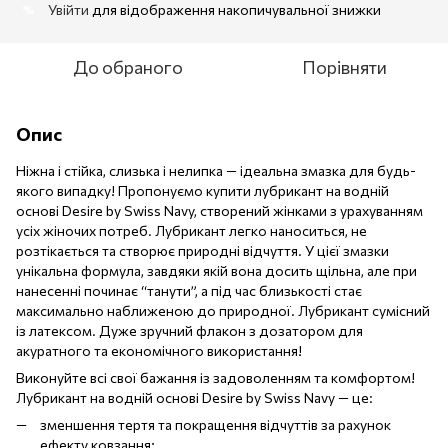
Увійти
для відображення накопичувальної знижки
%
До обраного
Порівняти
Опис
Ніжна і стійка, слизька і нелипка — ідеальна змазка для будь-
якого випадку! Пропонуємо купити лубрикант на водній
основі Desire by Swiss Navy, створений жінками з урахуванням
усіх жіночих потреб. Лубрикант легко наноситься, не
розтікається та створює природні відчуття. У цієї змазки
унікальна формула, завдяки якій вона досить щільна, але при
нанесенні починає “танути”, а під час близькості стає
максимально наближеною до природної. Лубрикант сумісний
із латексом. Дуже зручний флакон з дозатором для
акуратного та економічного використання!
Виконуйте всі свої бажання із задоволенням та комфортом!
Лубрикант на водній основі Desire by Swiss Navy — це:
зменшення тертя та покращення відчуттів за рахунок
ефекту ковзання;