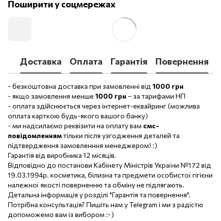
Поширити у соцмережах
Доставка
Оплата
Гарантія
Повернення
- безкоштовна доставка при замовленні від
1000 грн
- якщо замовлення менше
1000 грн
– за тарифами НП
- оплата здійснюється через інтернет-еквайринг (можлива
оплата карткою будь-якого вашого банку)
- ми надсилаємо реквізити на оплату вам
смс-
повідомленням
тільки після узгодження деталей та
підтвердження замовленння менеджером! :)
Гарантія від виробника 12 місяців.
Відповідно до постанови Кабінету Міністрів України №172 від
19.03.1994р. косметика, білизна та предмети особистої гігієни
належної якості поверненню та обміну не підлягають.
Детальна інформація у розділі "Гарантія та повернення".
Потрібна консультація? Пишіть нам у Telegram і ми з радістю
допоможемо вам із вибором :-)