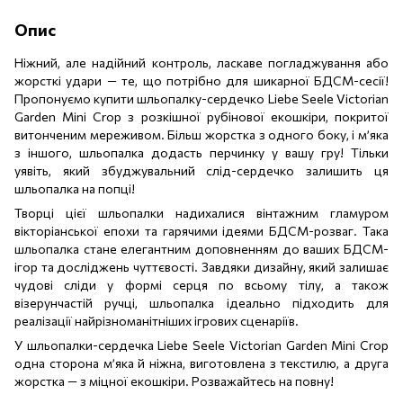
Опис
Ніжний, але надійний контроль, ласкаве погладжування або
жорсткі удари — те, що потрібно для шикарної БДСМ-сесії!
Пропонуємо купити шльопалку-сердечко Liebe Seele Victorian
Garden Mini Crop з розкішної рубінової екошкіри, покритої
витонченим мереживом. Більш жорстка з одного боку, і м’яка
з іншого, шльопалка додасть перчинку у вашу гру! Тільки
уявіть, який збуджувальний слід-сердечко залишить ця
шльопалка на попці!
Творці цієї шльопалки надихалися вінтажним гламуром
вікторіанської епохи та гарячими ідеями БДСМ-розваг. Така
шльопалка стане елегантним доповненням до ваших БДСМ-
ігор та досліджень чуттєвості. Завдяки дизайну, який залишає
чудові сліди у формі серця по всьому тілу, а також
візерунчастій ручці, шльопалка ідеально підходить для
реалізації найрізноманітніших ігрових сценаріїв.
У шльопалки-сердечка Liebe Seele Victorian Garden Mini Crop
одна сторона м’яка й ніжна, виготовлена ​​з текстилю, а друга
жорстка — з міцної екошкіри. Розважайтесь на повну!