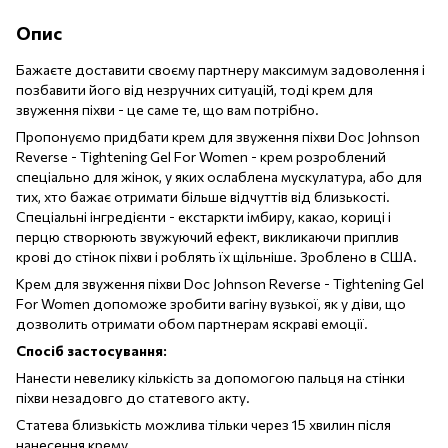
Опис
Бажаєте доставити своєму партнеру максимум задоволення і
позбавити його від незручних ситуацій, тоді крем для
звуження піхви - це саме те, що вам потрібно.
Пропонуємо придбати крем для звуження піхви Doc Johnson
Reverse - Tightening Gel For Women - крем розроблений
спеціально для жінок, у яких ослаблена мускулатура, або для
тих, хто бажає отримати більше відчуттів від близькості.
Спеціальні інгредієнти - екстаркти імбиру, какао, кориці і
перцю створюють звужуючий ефект, викликаючи приплив
крові до стінок піхви і роблять їх щільніше. Зроблено в США.
Крем для звуження піхви Doc Johnson Reverse - Tightening Gel
For Women допоможе зробити вагіну вузької, як у діви, що
дозволить отримати обом партнерам яскраві емоції.
Спосіб застосування:
Нанести невелику кількість за допомогою пальця на стінки
піхви незадовго до статевого акту.
Статева близькість можлива тільки через 15 хвилин після
нанесення крему.