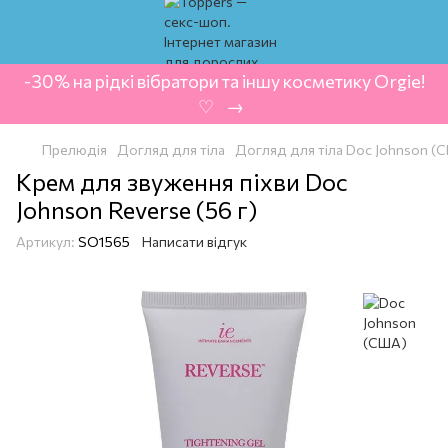
-30% на рідкі вібратори та іншу косметику Orgie!
‍ ♡ ‍ → ‍
Прелюдія
Догляд для тіла
Догляд для тіла Doc Johnson (
Крем для звуження піхви Doc
Johnson Reverse (56 г)
Артикул:
SO1565
Написати відгук