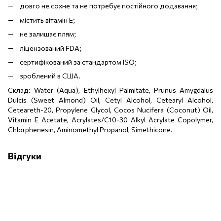
довго не сохне та не потребує постійного додавання;
містить вітамін Е;
не залишає плям;
ліцензований FDA;
сертифікований за стандартом ISO;
зроблений в США.
Склад: Water (Aqua), Ethylhexyl Palmitate, Prunus Amygdalus
Dulcis (Sweet Almond) Oil, Cetyl Alcohol, Cetearyl Alcohol,
Ceteareth-20, Propylene Glycol, Cocos Nucifera (Coconut) Oil,
Vitamin E Acetate, Acrylates/C10-30 Alkyl Acrylate Copolymer,
Chlorphenesin, Aminomethyl Propanol, Simethicone.
Відгуки