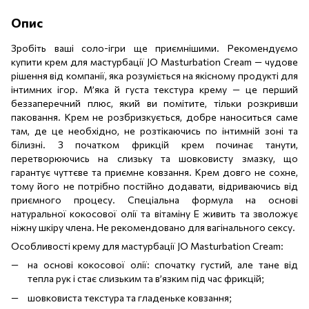
Опис
Зробіть ваші соло-ігри ще приємнішими. Рекомендуємо
купити крем для мастурбації JO Masturbation Cream — чудове
рішення від компанії, яка розуміється на якісному продукті для
інтимних ігор. М’яка й густа текстура крему — це перший
беззаперечний плюс, який ви помітите, тільки розкривши
паковання. Крем не розбризкується, добре наноситься саме
там, де це необхідно, не розтікаючись по інтимній зоні та
білизні. З початком фрикцій крем починає танути,
перетворюючись на слизьку та шовковисту змазку, що
гарантує чуттєве та приємне ковзання. Крем довго не сохне,
тому його не потрібно постійно додавати, відриваючись від
приємного процесу. Спеціальна формула на основі
натуральної кокосової олії та вітаміну E живить та зволожує
ніжну шкіру члена. Не рекомендовано для вагінального сексу.
Особливості крему для мастурбації JO Masturbation Cream:
на основі кокосової олії: спочатку густий, але тане від
тепла рук і стає слизьким та в’язким під час фрикцій;
шовковиста текстура та гладеньке ковзання;