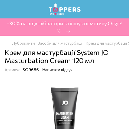
-30% на рідкі вібратори та іншу косметику Orgie!
‍ ♡ ‍ → ‍
Лубриканти
Засоби для мастурбації
Крем для мастурбації 
Крем для мастурбації System JO
Masturbation Cream 120 мл
Артикул:
SO9686
Написати відгук