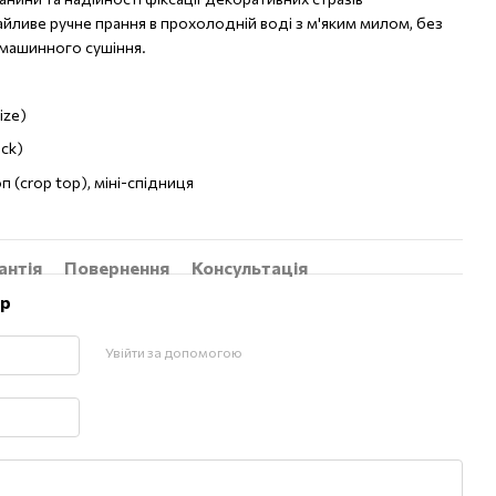
ливе ручне прання в прохолодній воді з м'яким милом, без
 машинного сушіння.
ize)
ack)
 (crop top), міні-спідниця
антія
Повернення
Консультація
ар
Увійти за допомогою