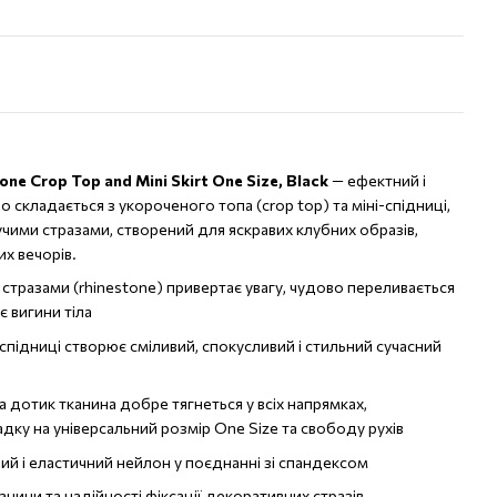
ne Crop Top and Mini Skirt One Size, Black
— ефектний і
 складається з укороченого топа (crop top) та міні-спідниці,
ими стразами, створений для яскравих клубних образів,
их вечорів.
 стразами (rhinestone) привертає увагу, чудово переливається
є вигини тіла
-спідниці створює сміливий, спокусливий і стильний сучасний
на дотик тканина добре тягнеться у всіх напрямках,
ку на універсальний розмір One Size та свободу рухів
ний і еластичний нейлон у поєднанні зі спандексом
нини та надійності фіксації декоративних стразів