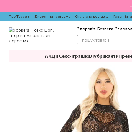
Перейти до основного контенту
Про Toppers
Дисконтна програма
Оплата та доставка
Гарантія т
Здоров'я. Безпека. Задово
АКЦІЇ
Секс-іграшки
Лубриканти
През