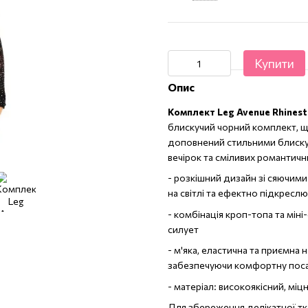
Купити
Опис
Комплект Leg Avenue Rhinesto
блискучий чорний комплект, що
доповнений стильними блискуч
вечірок та сміливих романтичн
- розкішний дизайн зі сяючими
на світлі та ефектно підкреслю
- комбінація кроп-топа та міні
силует
- м'яка, еластична та приємна 
забезпечуючи комфортну посад
- матеріал: високоякісний, міц
Для збереження делікатної тка