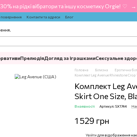
-30% на рідкі вібратори та іншу косметику Orgie! ‍ ♡ ‍ → 
а повернення
Контакти та адреси
Блог
лення.
ервативи
Прелюдія
Догляд за іграшками
Сексуальне здор
Головна
Білизна
Еротична бі
Комплект Leg Avenue Rhinestone Crop To
Комплект Leg Ave
Skirt One Size, Bl
В наявності
Артикул: SX1744
На
1 529 грн
Увійти
для відображення нак
%