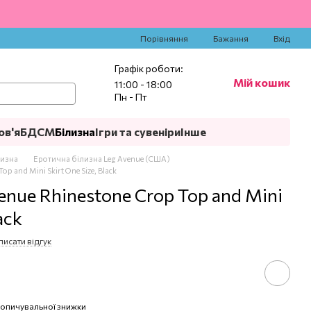
‍
Порівняння
Бажання
Вхід
Графік роботи:
Мій кошик
11:00 - 18:00
Пн - Пт
ов'я
БДСМ
Білизна
Ігри та сувеніри
Інше
лизна
Еротична білизна Leg Avenue (США)
p and Mini Skirt One Size, Black
nue Rhinestone Crop Top and Mini
ack
писати відгук
опичувальної знижки