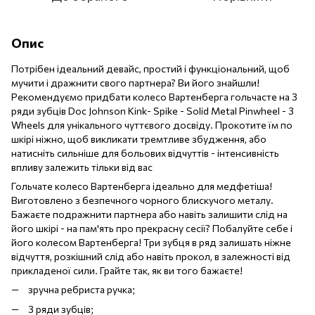
Опис
Потрібен ідеальний девайс, простий і функціональний, щоб
мучити і дражнити свого партнера? Ви його знайшли!
Рекомендуємо придбати колесо Вартенберга гольчасте на 3
ряди зубців Doc Johnson Kink- Spike - Solid Metal Pinwheel - 3
Wheels для унікального чуттєвого досвіду. Прокотите їм по
шкірі ніжно, щоб викликати тремтливе збудження, або
натисніть сильніше для больових відчуттів - інтенсивність
впливу залежить тільки від вас
Гольчате колесо Вартенберга ідеально для медфетіша!
Виготовлено з безпечного чорного блискучого металу.
Бажаєте подражнити партнера або навіть залишити слід на
його шкірі - на пам'ять про прекрасну сесії? Побалуйте себе і
його колесом Вартенберга! Три зубця в ряд залишать ніжне
відчуття, розкішний слід або навіть прокол, в залежності від
прикладеної сили. Грайте так, як ви того бажаєте!
зручна ребриста ручка;
3 ряди зубців;