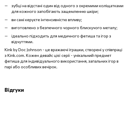
зубці на відстані один від одного з окремими коліщатками
для кожного запобігають защемленню шкіри;
ви самі керуєте інтенсивністю впливу;
виготовлено з безпечного чорного блискучого металу;
ідеально підходить для медичного фетиша та ігор з
відчуттями.
Kink by Doc Johnson - це вражаючі іграшки, створені у співпраці
з Kink.com. Кожен девайс цієї серії - унікальний предмет
фетиша для індивідуального використання, запальних ігор в
парі або особливих вечірок.
Відгуки