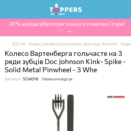
-30% на рідкі вібратори та іншу косметику Orgie!
‍ ♡ ‍ → ‍
БДСМ
Ударні девайси (шльопалки, флогери, батоги)
Ударн
Колесо Вартенберга гольчасте на 3
ряди зубців Doc Johnson Kink- Spike -
Solid Metal Pinwheel - 3 Whe
Артикул:
SO4018
Написати відгук