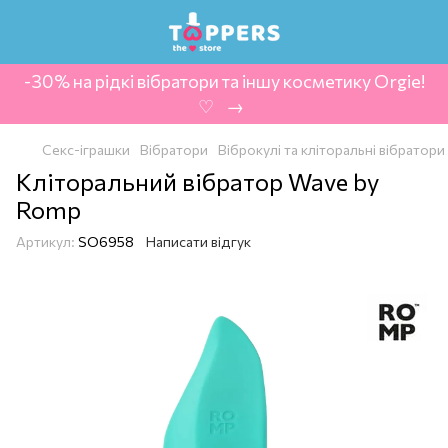
-30% на рідкі вібратори та іншу косметику Orgie!
‍ ♡ ‍ → ‍
Секс-іграшки
Вібратори
Віброкулі та кліторальні вібратори
Кліторальний вібратор Wave by
Romp
Артикул:
SO6958
Написати відгук