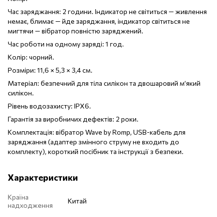
Час заряджання: 2 години. Індикатор не світиться — живлення
немає, блимає — йде заряджання, індикатор світиться не
мигтячи — вібратор повністю заряджений.
Час роботи на одному заряді: 1 год.
Колір: чорний.
Розміри: 11,6 × 5,3 × 3,4 см.
Матеріал: безпечний для тіла силікон та двошаровий м’який
силікон.
Рівень водозахисту: IPX6.
Гарантія за виробничих дефектів: 2 роки.
Комплектація: вібратор Wave by Romp, USB-кабель для
заряджання (адаптер змінного струму не входить до
комплекту), короткий посібник та інструкції з безпеки.
Характеристики
Країна
Китай
надходження