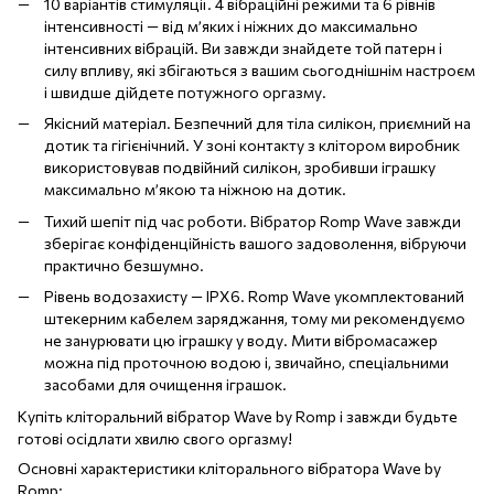
10 варіантів стимуляції. 4 вібраційні режими та 6 рівнів
інтенсивності — від м’яких і ніжних до максимально
інтенсивних вібрацій. Ви завжди знайдете той патерн і
силу впливу, які збігаються з вашим сьогоднішнім настроєм
і швидше дійдете потужного оргазму.
Якісний матеріал. Безпечний для тіла силікон, приємний на
дотик та гігієнічний. У зоні контакту з клітором виробник
використовував подвійний силікон, зробивши іграшку
максимально м’якою та ніжною на дотик.
Тихий шепіт під час роботи. Вібратор Romp Wave завжди
зберігає конфіденційність вашого задоволення, вібруючи
практично безшумно.
Рівень водозахисту — IPX6. Romp Wave укомплектований
штекерним кабелем заряджання, тому ми рекомендуємо
не занурювати цю іграшку у воду. Мити вібромасажер
можна під проточною водою і, звичайно, спеціальними
засобами для очищення іграшок.
Купіть кліторальний вібратор Wave by Romp і завжди будьте
готові осідлати хвилю свого оргазму!
Основні характеристики кліторального вібратора Wave by
Romp: