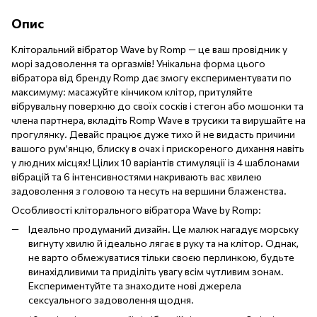
Опис
Кліторальний вібратор Wave by Romp — це ваш провідник у
морі задоволення та оргазмів! Унікальна форма цього
вібратора від бренду Romp дає змогу експериментувати по
максимуму: масажуйте кінчиком клітор, притуляйте
вібрувальну поверхню до своїх сосків і стегон або мошонки та
члена партнера, вкладіть Romp Wave в трусики та вирушайте на
прогулянку. Девайс працює дуже тихо й не видасть причини
вашого рум’янцю, блиску в очах і прискореного дихання навіть
у людних місцях! Цілих 10 варіантів стимуляції із 4 шаблонами
вібрацій та 6 інтенсивностями накривають вас хвилею
задоволення з головою та несуть на вершини блаженства.
Особливості кліторального вібратора Wave by Romp:
Ідеально продуманий дизайн. Це малюк нагадує морську
вигнуту хвилю й ідеально лягає в руку та на клітор. Однак,
не варто обмежуватися тільки своєю перлинкою, будьте
винахідливими та приділіть увагу всім чутливим зонам.
Експериментуйте та знаходите нові джерела
сексуального задоволення щодня.