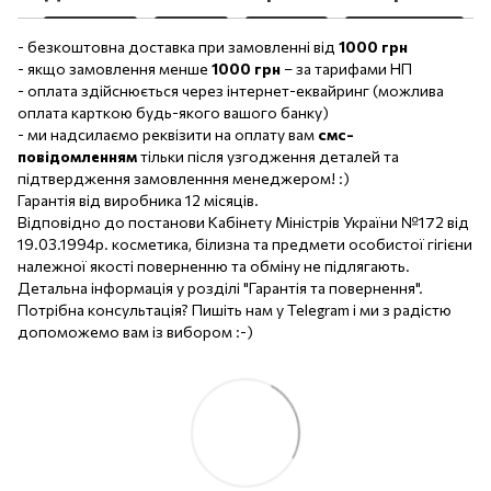
- безкоштовна доставка при замовленні від
1000 грн
- якщо замовлення менше
1000 грн
– за тарифами НП
- оплата здійснюється через інтернет-еквайринг (можлива
оплата карткою будь-якого вашого банку)
- ми надсилаємо реквізити на оплату вам
смс-
повідомленням
тільки після узгодження деталей та
підтвердження замовленння менеджером! :)
Гарантія від виробника 12 місяців.
Відповідно до постанови Кабінету Міністрів України №172 від
19.03.1994р. косметика, білизна та предмети особистої гігієни
належної якості поверненню та обміну не підлягають.
Детальна інформація у розділі "Гарантія та повернення".
Потрібна консультація? Пишіть нам у Telegram і ми з радістю
допоможемо вам із вибором :-)