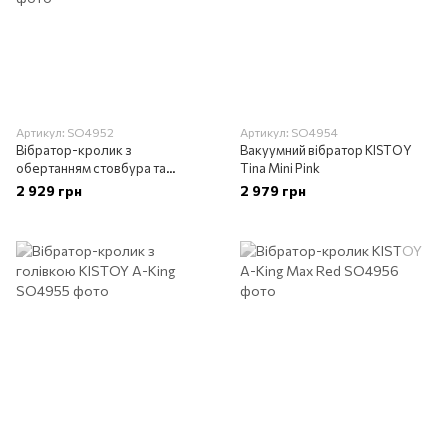
Артикул: SO4952
Артикул: SO4954
Вібратор-кролик з
Вакуумний вібратор KISTOY
обертанням стовбура та
Tina Mini Pink
вакуумною стимуляцією
2 929 грн
2 979 грн
KISTOY Katy Max