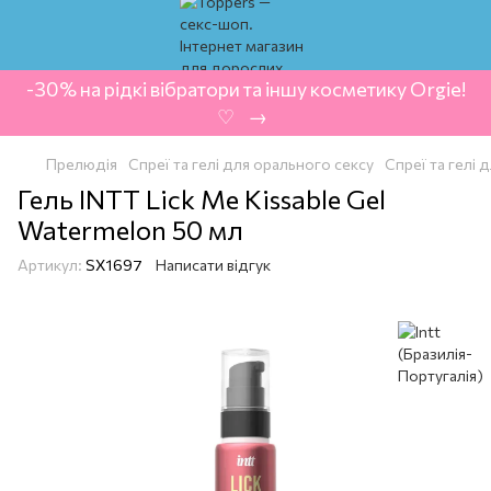
-30% на рідкі вібратори та іншу косметику Orgie!
‍ ♡ ‍ → ‍
Прелюдія
Спреї та гелі для орального сексу
Спреї та гелі 
Гель INTT Lick Me Kissable Gel
Watermelon 50 мл
Артикул:
SX1697
Написати відгук