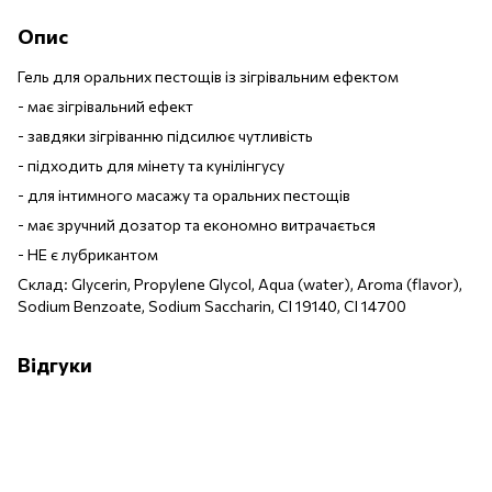
Опис
Гель для оральних пестощів із зігрівальним ефектом
- має зігрівальний ефект
- завдяки зігріванню підсилює чутливість
- підходить для мінету та кунілінгусу
- для інтимного масажу та оральних пестощів
- має зручний дозатор та економно витрачається
- НЕ є лубрикантом
Склад: Glycerin, Propylene Glycol, Aqua (water), Aroma (flavor),
Sodium Benzoate, Sodium Saccharin, CI 19140, CI 14700
Відгуки