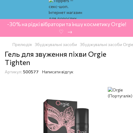
-30% на рідкі вібратори та іншу косметику Orgie!
‍ ♡ ‍ → ‍
Прелюдія
Збуджувальні засоби
Збуджувальні засоби Orgie
Гель для звуження піхви Orgie
Tighten
Артикул:
500577
Написати відгук