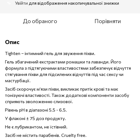
Увійти
для відображення накопичувальної знижки
%
До обраного
Порівняти
Опис
Tighten – інтимний гель для звуження піхви.
Гель збагачений екстрактами ромашки та лаванди. Його
формула з підтягуючими властивостями забезпечує відчуття
стягування піхви для підсилених відчуттів під час сексу чи
мастурбації.
Засіб скорочує м’язи піхви, викликає притік крові та має
тонізуючі властивості. Також додаткові компоненти засобу
сприяють зволоженню слизової.
Рівень pH в діапазоні 5.5 - 6.5.
У флаконі ± 75 доз продукту.
Не є лубрикантом, не їстівний.
Засіб не містить парабенів. Cruelty free.