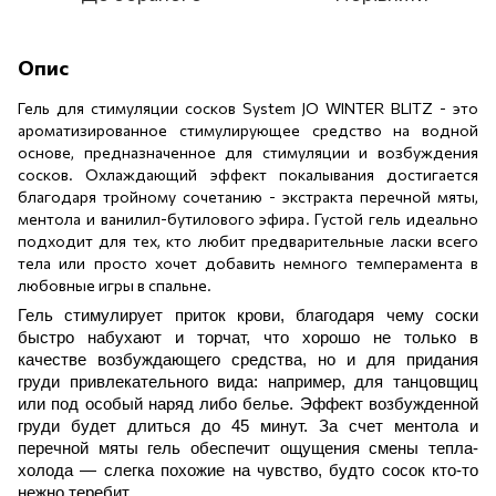
Опис
Гель для стимуляции сосков System JO WINTER BLITZ - это
ароматизированное стимулирующее средство на водной
основе, предназначенное для стимуляции и возбуждения
сосков. Охлаждающий эффект покалывания достигается
благодаря тройному сочетанию - экстракта перечной мяты,
ментола и ванилил-бутилового эфира. Густой гель идеально
подходит для тех, кто любит предварительные ласки всего
тела или просто хочет добавить немного темперамента в
любовные игры в спальне.
Гель стимулирует приток крови, благодаря чему соски 
быстро набухают и торчат, что хорошо не только в 
качестве возбуждающего средства, но и для придания 
груди привлекательного вида: например, для танцовщиц 
или под особый наряд либо белье. 
Эффект возбужденной 
груди будет длиться до 45 минут. За счет ментола и 
перечной мяты гель обеспечит ощущения смены тепла-
холода — слегка похожие на чувство, будто сосок кто-то 
нежно теребит.