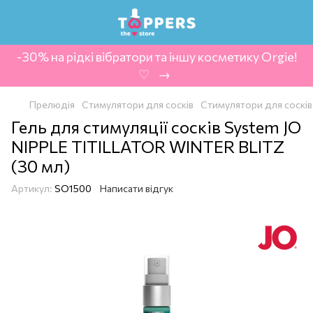
-30% на рідкі вібратори та іншу косметику Orgie!
‍ ♡ ‍ → ‍
Прелюдія
Стимулятори для сосків
Стимулятори для сосків
Гель для стимуляції сосків System JO
NIPPLE TITILLATOR WINTER BLITZ
(30 мл)
Артикул:
SO1500
Написати відгук