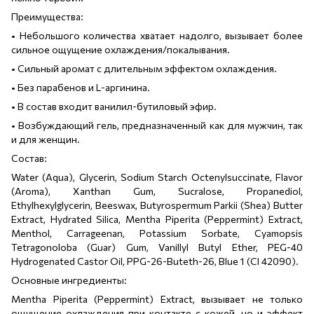
Преимущества:
• Небольшого количества хватает надолго, вызывает более
сильное ощущение охлаждения/покалывания.
• Сильный аромат с длительным эффектом охлаждения.
• Без парабенов и L-аргинина.
• В состав входит ванилил-бутиловый эфир.
• Возбуждающий гель, предназначенный как для мужчин, так
и для женщин.
Состав:
Water (Aqua), Glycerin, Sodium Starch Octenylsuccinate, Flavor
(Aroma), Xanthan Gum, Sucralose, Propanediol,
Ethylhexylglycerin, Beeswax, Butyrospermum Parkii (Shea) Butter
Extract, Hydrated Silica, Mentha Piperita (Peppermint) Extract,
Menthol, Carrageenan, Potassium Sorbate, Cyamopsis
Tetragonoloba (Guar) Gum, Vanillyl Butyl Ether, PEG-40
Hydrogenated Castor Oil, PPG-26-Buteth-26, Blue 1 (CI 42090).
Основные ингредиенты:
Mentha Piperita (Peppermint) Extract, вызывает не только
ощущение охлаждения при контакте с кожей, но и эффект