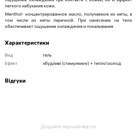
легкого набухания кожи.
Menthol- концентрированное масло, получаемое из мяты, в
том числе из мяты перечной. При нанесении на тело
обеспечивает ощущение охлаждения и покалывания
Характеристики
Вид
гель
Ефект
збудливі (стимулюючі) + тепло\холод
Відгуки
Додайте перший відгук