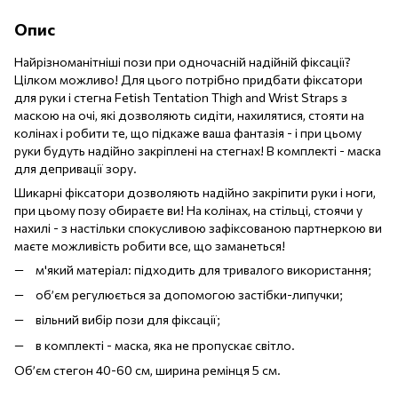
Опис
Найрізноманітніші пози при одночасній надійній фіксації?
Цілком можливо! Для цього потрібно придбати фіксатори
для руки і стегна Fetish Tentation Thigh and Wrist Straps з
маскою на очі, які дозволяють сидіти, нахилятися, стояти на
колінах і робити те, що підкаже ваша фантазія - і при цьому
руки будуть надійно закріплені на стегнах! В комплекті - маска
для депривації зору.
Шикарні фіксатори дозволяють надійно закріпити руки і ноги,
при цьому позу обираєте ви! На колінах, на стільці, стоячи у
нахилі - з настільки спокусливою зафіксованою партнеркою ви
маєте можливість робити все, що заманеться!
м'який матеріал: підходить для тривалого використання;
об’єм регулюється за допомогою застібки-липучки;
вільний вибір пози для фіксації;
в комплекті - маска, яка не пропускає світло.
Об’єм стегон 40-60 см, ширина ремінця 5 см.