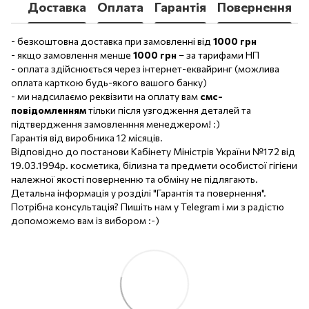
Доставка
Оплата
Гарантія
Повернення
- безкоштовна доставка при замовленні від
1000 грн
- якщо замовлення менше
1000 грн
– за тарифами НП
- оплата здійснюється через інтернет-еквайринг (можлива
оплата карткою будь-якого вашого банку)
- ми надсилаємо реквізити на оплату вам
смс-
повідомленням
тільки після узгодження деталей та
підтвердження замовленння менеджером! :)
Гарантія від виробника 12 місяців.
Відповідно до постанови Кабінету Міністрів України №172 від
19.03.1994р. косметика, білизна та предмети особистої гігієни
належної якості поверненню та обміну не підлягають.
Детальна інформація у розділі "Гарантія та повернення".
Потрібна консультація? Пишіть нам у Telegram і ми з радістю
допоможемо вам із вибором :-)