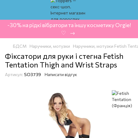
-30% на рідкі вібратори та іншу косметику Orgie!
‍ ♡ ‍ → ‍
БДСМ
Наручники, мотузки
Наручники, мотузки Fetish Tent
Фіксатори для руки і стегна Fetish
Tentation Thigh and Wrist Straps
Артикул:
SO3739
Написати відгук