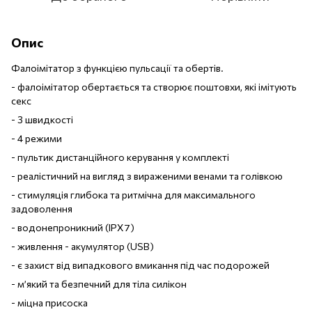
Опис
Фалоімітатор з функцією пульсації та обертів.
- фалоімітатор обертається та створює поштовхи, які імітують
секс
- 3 швидкості
- 4 режими
- пультик дистанційного керування у комплекті
- реалістичний на вигляд з вираженими венами та голівкою
- стимуляція глибока та ритмічна для максимального
задоволення
- водонепроникний (IPX7)
- живлення - акумулятор (USB)
- є захист від випадкового вмикання під час подорожей
- м’який та безпечний для тіла силікон
- міцна присоска