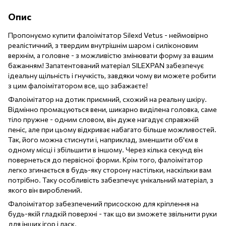
Опис
Пропонуємо купити фалоімітатор Silexd Vetus - неймовірно
реалістичний, з твердим внутрішнім шаром і силіконовим
верхнім, а головне - з можливістю змінювати форму за вашим
бажанням! Запатентований матеріал SILEXPAN забезпечує
ідеальну щільність і гнучкість, завдяки чому ви можете робити
з цим фалоімітатором все, що забажаєте!
Фалоімітатор на дотик приємний, схожий на реальну шкіру.
Відмінно промацуються вени, шикарно виділена головка, саме
тіло пружне - одним словом, він дуже нагадує справжній
пеніс, але при цьому відкриває набагато більше можливостей.
Так, його можна стиснути і, наприклад, зменшити об'єм в
одному місці і збільшити в іншому. Через кілька секунд він
повернеться до первісної форми. Крім того, фалоімітатор
легко згинається в будь-яку сторону настільки, наскільки вам
потрібно. Таку особливість забезпечує унікальний матеріал, з
якого він вироблений.
Фалоімітатор забезпечений присоскою для кріплення на
будь-якій гладкій поверхні - так що ви зможете звільнити руки
для інших ігор і ласк.