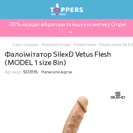
-30% на рідкі вібратори та іншу косметику Orgie!
‍ ♡ ‍ → ‍
Секс-іграшки
Фалоімітатори
Реалістичні
Реалістичні SILEX
Фалоімітатор SilexD Vetus Flesh
(MODEL 1 size 8in)
Артикул:
SO3115
Написати відгук