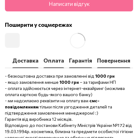
Написати відгук
Поширити у соцмережах
Доставка
Оплата
Гарантія
Повернення
- безкоштовна доставка при замовленні від
1000 грн
- якщо замовлення менше
1000 грн
– за тарифами НП
- оплата здійснюється через інтернет-еквайринг (можлива
оплата карткою будь-якого вашого банку)
- ми надсилаємо реквізити на оплату вам
смс-
повідомленням
тільки після узгодження деталей та
підтвердження замовленння менеджером! :)
Гарантія від виробника 12 місяців.
Відповідно до постанови Кабінету Міністрів України №172 від
19.03.1994р. косметика, білизна та предмети особистої гігієни
належної якості поверненню та обміну не підлягають.