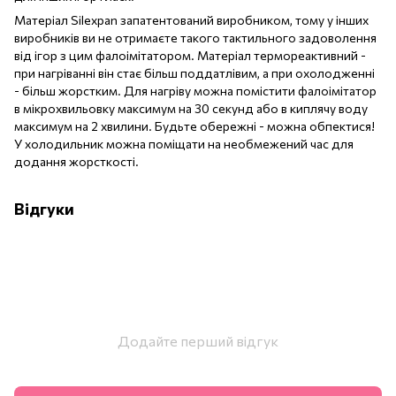
Матеріал Silexpan запатентований виробником, тому у інших
виробників ви не отримаєте такого тактильного задоволення
від ігор з цим фалоімітатором. Матеріал термореактивний -
при нагріванні він стає більш поддатлівим, а при охолодженні
- більш жорстким. Для нагріву можна помістити фалоімітатор
в мікрохвильовку максимум на 30 секунд або в киплячу воду
максимум на 2 хвилини. Будьте обережні - можна обпектися!
У холодильник можна поміщати на необмежений час для
додання жорсткості.
Відгуки
Додайте перший відгук