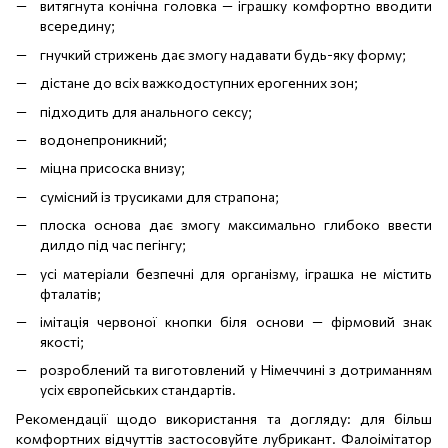
витягнута конічна головка — іграшку комфортно вводити
всередину;
гнучкий стрижень дає змогу надавати будь-яку форму;
дістане до всіх важкодоступних ерогенних зон;
підходить для анального сексу;
водонепроникний;
міцна присоска внизу;
сумісний із трусиками для страпона;
плоска основа дає змогу максимально глибоко ввести
дилдо під час пегінгу;
усі матеріали безпечні для організму, іграшка не містить
фталатів;
імітація червоної кнопки біля основи — фірмовий знак
якості;
розроблений та виготовлений у Німеччині з дотриманням
усіх європейських стандартів.
Рекомендації щодо використання та догляду: для більш
комфортних відчуттів застосовуйте лубрикант. Фалоімітатор