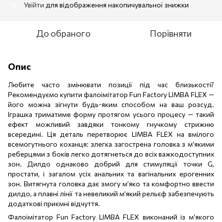
Увійти
для відображення накопичувальної знижки
%
До обраного
Порівняти
Опис
Любите часто змінювати позиції під час близькості?
Рекомендуємо купити фалоімітатор Fun Factory LIMBA FLEX —
його можна зігнути будь-яким способом на ваш розсуд.
Іграшка триматиме форму протягом усього процесу — такий
ефект можливий завдяки тонкому гнучкому стрижню
всередині. Ця деталь перетворює LIMBA FLEX на вмілого
всемогутнього коханця: злегка загострена головка з м’якими
реберцями з боків легко дотягнеться до всіх важкодоступних
зон. Дилдо однаково добрий для стимуляції точки G,
простати, і загалом усіх анальних та вагінальних ерогенних
зон. Витягнута головка дає змогу м’яко та комфортно ввести
дилдо, а плавні лінії та невеликий м’який рельєф забезпечують
додаткові приємні відчуття.
Фалоімітатор Fun Factory LIMBA FLEX виконаний із м’якого