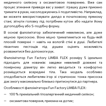
медичного силікону з оксамитовою поверхнею. Вже сам
процес згинання приведе вас у захват: іграшку дуже приємно
тримати в руках, насолоджуючись її податливістю. Наприклад,
ви можете використовувати дилдо в початковому прямому
стані, зігнути головку під потрібним кутом або надати йому
дугоподібну або S-подібну форму.
В основі фалоімітатор забезпечений невеликою, але дуже
міцною присоскою. Вона міцно триматиметься на будь-якій
плоскій поверхні — навіть на вологій стіні в душі. Любителі
пікантних пестощів під душем оцінять можливість
розважитися без допомоги рук.
Фалоімітатор Fun Factory LIMBA FLEX розміру S ідеально
підходить для новачків: завдяки невеликій довжині та
помірному діаметру він легко вводиться та комфортно
розміщується всередині тіла. Така модель особливо
сподобається любителям ігор зі страпоном: тонка присоска
дає змогу максимально близько притиснутися до партнера.
Особливості фалоімітатора Fun Factory LIMBA FLEX:
100 % преміальний гіпоалергенний медичний силікон;
оксамитова поверхня, приємна на дотик;