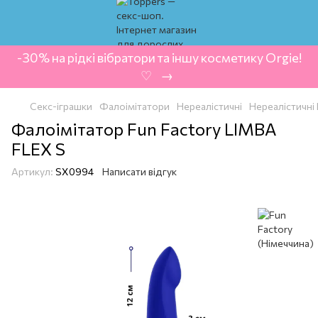
-30% на рідкі вібратори та іншу косметику Orgie!
‍ ♡ ‍ → ‍
Секс-іграшки
Фалоімітатори
Нереалістичні
Нереалістичні 
Фалоімітатор Fun Factory LIMBA
FLEX S
Артикул:
SX0994
Написати відгук