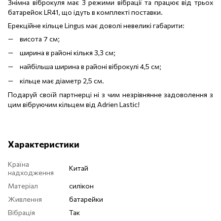
Знімна віброкуля має 3 режими вібрації та працює від трьох
батарейок LR41, що ідуть в комплекті поставки.
Ерекційне кільце Lingus має доволі невеликі габарити:
висота 7 см;
ширина в районі кількя 3,3 см;
найбільша ширина в районі віброкулі 4,5 см;
кільце має діаметр 2,5 см.
Подаруй своїй партнерці ні з чим незрівнянне задоволення з
цим вібруючим кільцем від Adrien Lastic!
Характеристики
Країна
Китай
надходження
Матеріал
силікон
Живлення
батарейки
Вібрація
Так