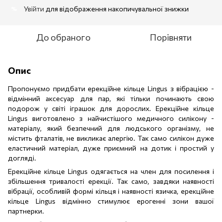
Увійти
для відображення накопичувальної знижки
%
До обраного
Порівняти
Опис
Пропонуємо придбати ерекційне кільце Lingus з вібрацією -
відмінний аксесуар для пар, які тільки починають свою
подорож у світі іграшок для дорослих. Ерекційне кільце
Lingus виготовлено з найчистішого медичного силікону -
матеріалу, який безпечний для людського організму, не
містить фталатів, не викликає алергію. Так само силікон дуже
еластичний матеріал, дуже приємний на дотик і простий у
догляді.
Ерекційне кільце Lingus одягається на член для посилення і
збільшення тривалості ерекції. Так само, завдяки наявності
вібрації, особливій формі кільця і ​​наявності язичка, ерекційне
кільце Lingus відмінно стимулює ерогенні зони вашої
партнерки.