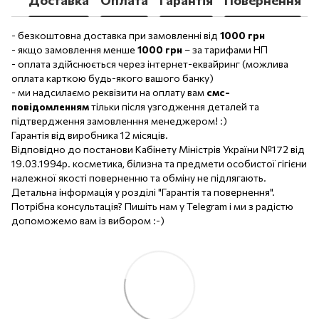
- безкоштовна доставка при замовленні від
1000 грн
- якщо замовлення менше
1000 грн
– за тарифами НП
- оплата здійснюється через інтернет-еквайринг (можлива
оплата карткою будь-якого вашого банку)
- ми надсилаємо реквізити на оплату вам
смс-
повідомленням
тільки після узгодження деталей та
підтвердження замовленння менеджером! :)
Гарантія від виробника 12 місяців.
Відповідно до постанови Кабінету Міністрів України №172 від
19.03.1994р. косметика, білизна та предмети особистої гігієни
належної якості поверненню та обміну не підлягають.
Детальна інформація у розділі "Гарантія та повернення".
Потрібна консультація? Пишіть нам у Telegram і ми з радістю
допоможемо вам із вибором :-)