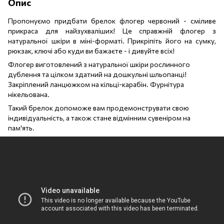
Опис
Пропонуємо придбати брелок флогер червоний - сміливе
прикраса для найзухваліших! Це справжній флогер з
натуральної шкіри в міні-форматі. Прикріпіть його на сумку,
рюкзак, ключі або куди ви бажаєте - і дивуйте всіх!
Флогер виготовлений з натуральної шкіри рослинного
дублення та цілком здатний на дошкульні шльопанці!
Закріплений ланцюжком на кільці-карабін. Фурнітура
нікельована.
Такий брелок допоможе вам продемонструвати свою
індивідуальність, а також стане відмінним сувеніром на
пам'ять.