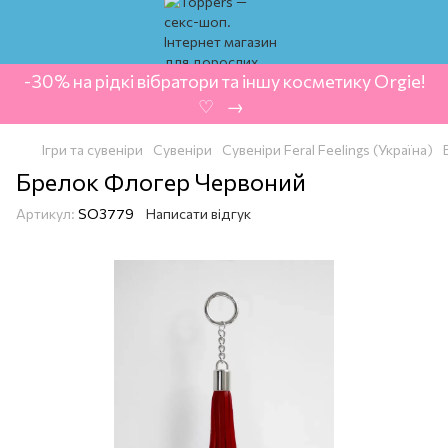
-30% на рідкі вібратори та іншу косметику Orgie!
‍ ♡ ‍ → ‍
Ігри та сувеніри
Сувеніри
Сувеніри Feral Feelings (Україна)
Брелок Флогер Червоний
Артикул:
SO3779
Написати відгук