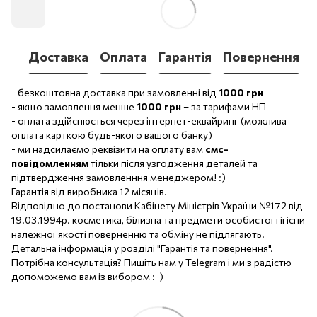
Доставка
Оплата
Гарантія
Повернення
- безкоштовна доставка при замовленні від
1000 грн
- якщо замовлення менше
1000 грн
– за тарифами НП
- оплата здійснюється через інтернет-еквайринг (можлива
оплата карткою будь-якого вашого банку)
- ми надсилаємо реквізити на оплату вам
смс-
повідомленням
тільки після узгодження деталей та
підтвердження замовленння менеджером! :)
Гарантія від виробника 12 місяців.
Відповідно до постанови Кабінету Міністрів України №172 від
19.03.1994р. косметика, білизна та предмети особистої гігієни
належної якості поверненню та обміну не підлягають.
Детальна інформація у розділі "Гарантія та повернення".
Потрібна консультація? Пишіть нам у Telegram і ми з радістю
допоможемо вам із вибором :-)