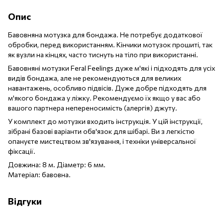
Опис
Бавовняна мотузка для бондажа. Не потребує додаткової
обробки, перед використанням. Кінчики мотузок прошиті, так
як вузли на кінцях, часто тиснуть на тіло при використанні.
Бавовняні мотузки Feral Feelings дуже м'які і підходять для усіх
видів бондажа, але не рекомендуються для великих
навантажень, особливо підвісів. Дуже добре підходять для
м'якого бондажа у ліжку. Рекомендуємо їх якщо у вас або
вашого партнера непереносимість (алергія) джуту.
У комплект до мотузки входить інструкція. У цій інструкції,
зібрані базові варіанти обв'язок для шібарі. Ви з легкістю
опануєте мистецтвом зв'язування, і техніки універсальної
фіксації.
Довжина: 8 м. Діаметр: 6 мм.
Матеріал: бавовна.
Відгуки