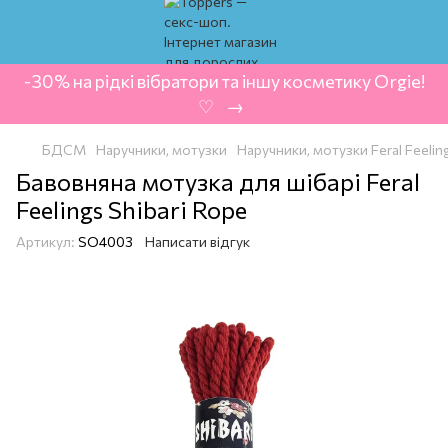
-30% на рідкі вібратори та іншу косметику Orgie!
‍ ♡ ‍ → ‍
БДСМ
Наручники, мотузки
Наручники, мотузки Feral Feeling
Бавовняна мотузка для шібарі Feral
Feelings Shibari Rope
Артикул:
SO4003
Написати відгук