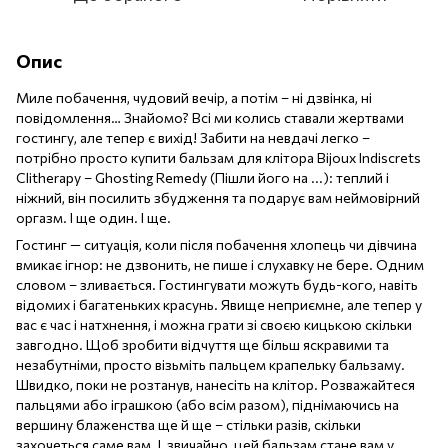
Опис
Миле побачення, чудовий вечір, а потім – ні дзвінка, ні
повідомлення… Знайомо? Всі ми колись ставали жертвами
гостингу, але тепер є вихід! Забити на невдачі легко –
потрібно просто купити бальзам для клітора Bijoux Indiscrets
Clitherapy – Ghosting Remedy (Пішли його на ...): теплий і
ніжний, він посилить збудження та подарує вам неймовірний
оргазм. І ще один. І ще.
Гостинг — ситуація, коли після побачення хлопець чи дівчина
вмикає ігнор: не дзвонить, не пише і слухавку не бере. Одним
словом – зливається. Гостингувати можуть будь-кого, навіть
відомих і багатеньких красунь. Явище неприємне, але тепер у
вас є час і натхнення, і можна грати зі своєю кицькою скільки
завгодно. Щоб зробити відчуття ще більш яскравими та
незабутніми, просто візьміть пальцем крапельку бальзаму.
Швидко, поки не розтанув, нанесіть на клітор. Розважайтеся
пальцями або іграшкою (або всім разом), піднімаючись на
вершину блаженства ще й ще – стільки разів, скільки
захочеться саме вам. І, звичайно, цей бальзам стане вам у