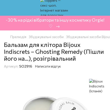
-30% на рідкі вібратори та іншу косметику Orgie!
‍ ♡ ‍ → ‍
Прелюдія
Збуджувальні засоби
Збуджувальні засоби Bijoux 
Бальзам для клітора Bijoux
Indiscrets – Ghosting Remedy (Пішли
його на...), розігрівальний
Артикул:
SO2916
Написати відгук