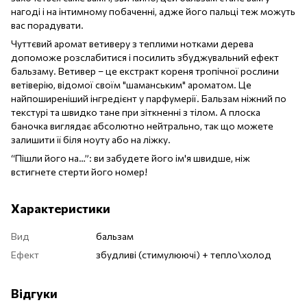
нагоді і на інтимному побаченні, адже його пальці теж можуть
вас порадувати.
Чуттєвий аромат ветиверу з теплими нотками дерева
допоможе розслабитися і посилить збуджувальний ефект
бальзаму. Ветивер – це екстракт кореня тропічної рослини
ветіверію, відомої своїм "шаманським" ароматом. Це
найпоширеніший інгредієнт у парфумерії. Бальзам ніжний по
текстурі та швидко тане при зіткненні з тілом. А плоска
баночка виглядає абсолютно нейтрально, так що можете
залишити її біля ноуту або на ліжку.
“Пішли його на…”: ви забудете його ім'я швидше, ніж
встигнете стерти його номер!
Характеристики
Вид
бальзам
Ефект
збудливі (стимулюючі) + тепло\холод
Відгуки