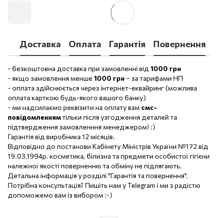
Доставка
Оплата
Гарантія
Повернення
- безкоштовна доставка при замовленні від
1000 грн
- якщо замовлення менше
1000 грн
– за тарифами НП
- оплата здійснюється через інтернет-еквайринг (можлива
оплата карткою будь-якого вашого банку)
- ми надсилаємо реквізити на оплату вам
смс-
повідомленням
тільки після узгодження деталей та
підтвердження замовленння менеджером! :)
Гарантія від виробника 12 місяців.
Відповідно до постанови Кабінету Міністрів України №172 від
19.03.1994р. косметика, білизна та предмети особистої гігієни
належної якості поверненню та обміну не підлягають.
Детальна інформація у розділі "Гарантія та повернення".
Потрібна консультація? Пишіть нам у Telegram і ми з радістю
допоможемо вам із вибором :-)