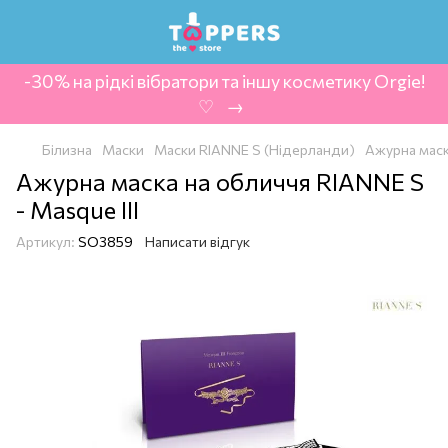
-30% на рідкі вібратори та іншу косметику Orgie!
‍ ♡ ‍ → ‍
Білизна
Маски
Маски RIANNE S (Нідерланди)
Ажурна маска
Ажурна маска на обличчя RIANNE S
- Masque III
Артикул:
SO3859
Написати відгук