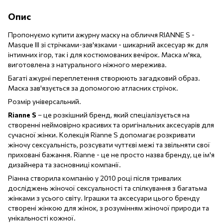
Опис
Пропонуємо купити ажурну маску на обличчя RIANNE S -
Masque III зі стрічками-зав'язками - шикарний аксесуар як для
інтимних ігор, так і для костюмованих вечірок. Маска м'яка,
виготовлена з натурального ніжного мережива.
Багаті ажурні переплетення створюють загадковий образ.
Маска зав'язується за допомогою атласних стрічок.
Розмір універсальний.
Rianne S
– це розкішний бренд, який спеціалізується на
створенні неймовірно красивих та оригінальних аксесуарів для
сучасної жінки. Колекція Rianne S допомагає розкривати
жіночу сексуальність, розсувати чуттєві межі та звільняти свої
приховані бажання. Rianne - це не просто назва бренду, це ім'я
дизайнера та засновниці компанії.
Ріанна створила компанію у 2010 році після тривалих
досліджень жіночої сексуальності та спілкування з багатьма
жінками з усього світу. Іграшки та аксесуари цього бренду
створені жінкою для жінок, з розумінням жіночої природи та
унікальності кожної.