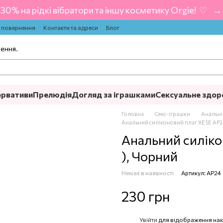
-30% на рідкі вібратори та іншу косметику Orgie! ‍ ♡ ‍ → 
а повернення
Контакти та адреси
Блог
лення.
ервативи
Прелюдія
Догляд за іграшками
Сексуальне здор
Головна
Секс-іграшки
Анальні
Анальний силіконовий плаг XESE AP2
Анальний силіко
), Чорний
Немає в наявності
Артикул: AP24
230 грн
Увійти
для відображення нак
%