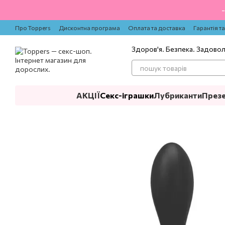
Перейти до основного контенту
Про Toppers
Дисконтна програма
Оплата та доставка
Гарантія т
Здоров'я. Безпека. Задово
АКЦІЇ
Секс-іграшки
Лубриканти
През