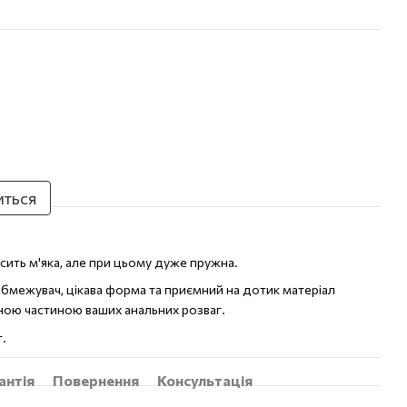
иться
сить м'яка, але при цьому дуже пружна.
обмежувач, цікава форма та приємний на дотик матеріал
ною частиною ваших анальних розваг.
.
антія
Повернення
Консультація