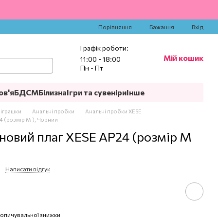
‍
Порівняння
Бажання
Вхід
Графік роботи:
Мій кошик
11:00 - 18:00
Пн - Пт
ов'я
БДСМ
Білизна
Ігри та сувеніри
Інше
 іграшки
Анальні пробки
Анальні пробки XESE
4 (розмір M ), Чорний
новий плаг XESE AP24 (розмір M
Написати відгук
опичувальної знижки