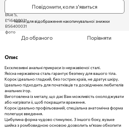
Повідомити, коли з'явиться
Увійти
для відображення накопичувальної знижки
%
До обраного
Порівняти
Опис
Ексклюзивні анальні прикраси із нержавіючої сталі.
Якісна нержавіюча сталь гарантує безпеку для вашого тіла.
Корок ідеально гладкий, без гострих країв, не дратує шкіру.
Ідеально підходить для початківців та досвідчених любителів
анальних ігор.
Виготовлена ​​із металу, що дає Вам можливість охолоджувати
або нагрівати її, щоб покращити враження.
Корок ідеально профільований, спеціальна анатомічна форма
полегшує введення.
Цибулина форма чудово стимулює. З іншого боку, вузьке
шийка з ромбовидною основою дозволить м'язам обхопити