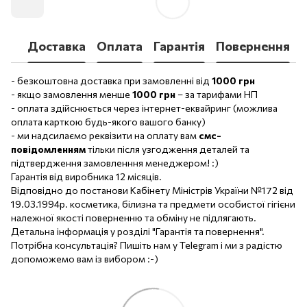
Доставка
Оплата
Гарантія
Повернення
- безкоштовна доставка при замовленні від
1000 грн
- якщо замовлення менше
1000 грн
– за тарифами НП
- оплата здійснюється через інтернет-еквайринг (можлива
оплата карткою будь-якого вашого банку)
- ми надсилаємо реквізити на оплату вам
смс-
повідомленням
тільки після узгодження деталей та
підтвердження замовленння менеджером! :)
Гарантія від виробника 12 місяців.
Відповідно до постанови Кабінету Міністрів України №172 від
19.03.1994р. косметика, білизна та предмети особистої гігієни
належної якості поверненню та обміну не підлягають.
Детальна інформація у розділі "Гарантія та повернення".
Потрібна консультація? Пишіть нам у Telegram і ми з радістю
допоможемо вам із вибором :-)