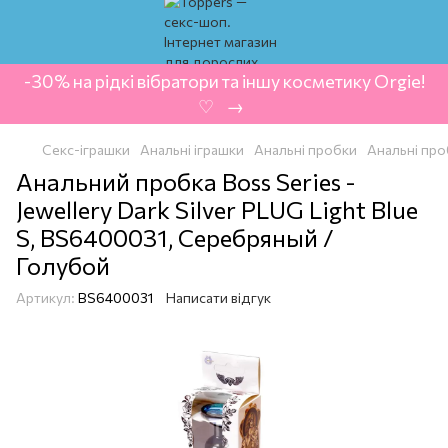
-30% на рідкі вібратори та іншу косметику Orgie!
‍ ♡ ‍ → ‍
Секс-іграшки
Анальні іграшки
Анальні пробки
Анальні пр
Анальний пробка Boss Series -
Jewellery Dark Silver PLUG Light Blue
S, BS6400031, Серебряный /
Голубой
Артикул:
BS6400031
Написати відгук