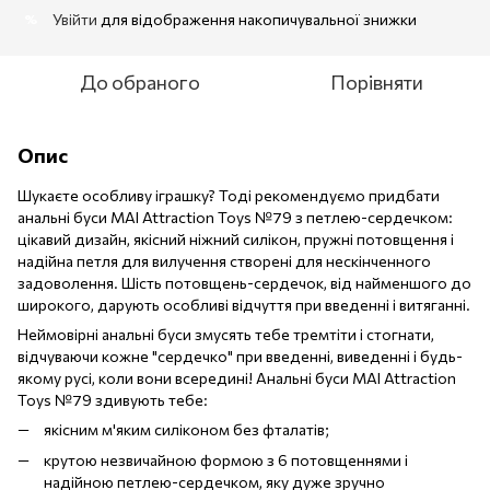
Увійти
для відображення накопичувальної знижки
%
До обраного
Порівняти
Опис
Шукаєте особливу іграшку? Тоді рекомендуємо придбати
анальні буси MAI Attraction Toys №79 з петлею-сердечком:
цікавий дизайн, якісний ніжний силікон, пружні потовщення і
надійна петля для вилучення створені для нескінченного
задоволення. Шість потовщень-сердечок, від найменшого до
широкого, дарують особливі відчуття при введенні і витяганні.
Неймовірні анальні буси змусять тебе тремтіти і стогнати,
відчуваючи кожне "сердечко" при введенні, виведенні і будь-
якому русі, коли вони всередині! Анальні буси MAI Attraction
Toys №79 здивують тебе:
якісним м'яким силіконом без фталатів;
крутою незвичайною формою з 6 потовщеннями і
надійною петлею-сердечком, яку дуже зручно