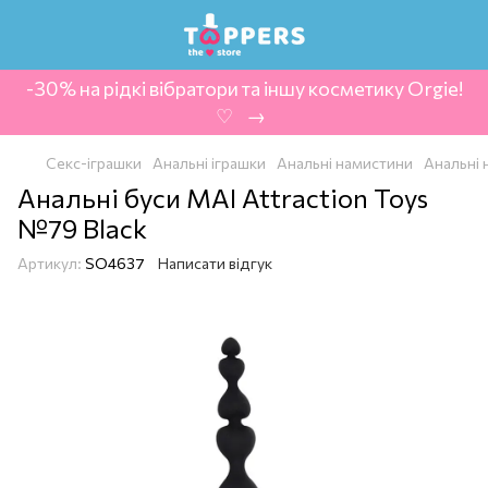
-30% на рідкі вібратори та іншу косметику Orgie!
‍ ♡ ‍ → ‍
Секс-іграшки
Анальні іграшки
Анальні намистини
Анальні 
Анальні буси MAI Attraction Toys
№79 Black
Артикул:
SO4637
Написати відгук