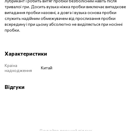
лубрикант і робить витяг пробки безболісним навіть після
тривалої гри. Досить вузька ніжка пробки виключає випадкове
випадання пробки назовні, а довга і вузька основа пробки
служить надійним обмежувачем від прослизання пробки
всередину і при цьому абсолютно не виділяється при носінні
пробки.
Характеристики
Країна
Китай
надходження
Відгуки
Додайте перший відгук