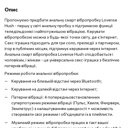
Опис
Пропонуємо придбати анальну смарт вібропробку Lovense
Hush - першу у світі анальну пробку з підтримкою функції
теледільдонікі і найпотужнішою вібрацією. Керувати
вібропробкою можна з будь-якої точки світу, де є Інтернет.
Секс-іграшка підходить для гри соло, прелюдії з партнером,
ігор в публічних місцях, підтримує керування через інтернет.
Анальна смарт вібропробка Lovense Hush сподобається і
чоловікам, і жінкам - це універсальна секс-іграшка з безліччю
патернів вібрації.
Режими роботи анальної вібропробки:
Керування на близькій відстані через Bluetooth;
Керування на далекій відстані через Інтернет;
Патерни вібрації: 4 попередньовстановленних
суперпотужних режими вібрації (Пульс, Хвиля, Феєрверк,
Землетрус) з налаштуванням швидкості + можливість
створювати свої режими і об'єднувати їх в плейлисти.
Музичний режим: вібропробка працює в такт вашої