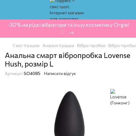
-30% на рідкі вібратори та іншу косметику Orgie!
‍ ♡ ‍ → ‍
Секс-іграшки
Анальні іграшки
Вібро-пробки
Вібро-пробки
Анальна смарт вібропробка Lovense
Hush, розмір L
Артикул:
SO4085
Написати відгук