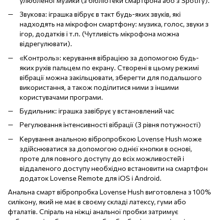
улюбленої музики (з бібліотеки смартфона або з Spotify).
Звукова: іграшка вібрує в такт будь-яких звуків, які
надходять на мікрофон смартфону: музика, голос, звуки з
ігор, додатків і т.п. (Чутливість мікрофона можна
відрегулювати).
«Контроль»: керування вібрацією за допомогою будь-
яких рухів пальцем по екрану. Створені в цьому режимі
вібрації можна закільцювати, зберегти для подальшого
використання, а також поділитися ними з іншими
користувачами програми.
Будильник: іграшка завібрує у встановлений час
Регулювання інтенсивності вібрації (3 рівня потужності)
Керування анальною вібропробкою Lovense Hush може
здійснюватися за допомогою однієї кнопки в основі,
проте для повного доступу до всіх можливостей і
віддаленого доступу необхідно встановити на смартфон
додаток Lovense Remote для iOS і Android.
Анальна смарт вібропробка Lovense Hush виготовлена ​​з 100%
силікону, який не має в своєму складі латексу, гуми або
фталатів. Спіраль на ніжці анальної пробки затримує