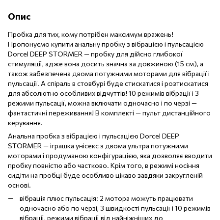
Опис
Пробка для тих, кому потрібен максимум вражень!
Пропонуємо купити анальну пробку з вібрацією і пульсацією
Dorcel DEEP STORMER — пробку для дійсно глибокої
стимуляції, адже вона досить значна за довжиною (15 см), а
також забезпечена двома потужними моторами для вібрації і
пульсації. А спіраль в стовбурі буде стискатися і розтискатися
для абсолютно особливих відчуттів! 10 режимів вібрації і 3
режими пульсації, можна включати одночасно і по черзі —
фантастичні переживання! В комплекті — пульт дистанційного
керування.
Анальна пробка з вібрацією і пульсацією Dorcel DEEP
STORMER — іграшка унісекс з двома ультра потужними
моторами і продуманою конфігурацією, яка дозволяє вводити
пробку повністю або частково. Крім того, в режимі носіння
сидіти на пробці буде особливо цікаво завдяки закругленій
основі.
вібрація плюс пульсація: 2 мотора можуть працювати
одночасно або по черзі, 3 швидкості пульсації і 10 режимів
вібрації, режими вібрації від найніжніших до