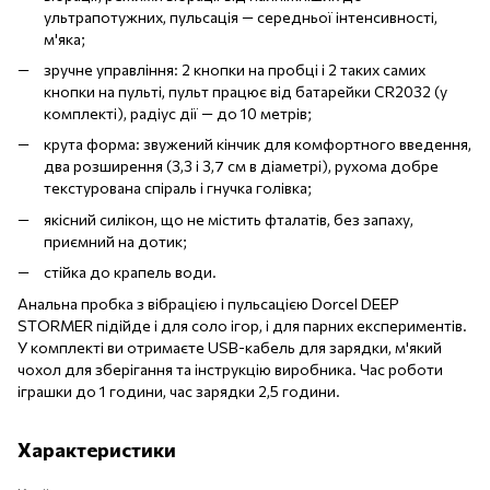
ультрапотужних, пульсація — середньої інтенсивності,
м'яка;
зручне управління: 2 кнопки на пробці і 2 таких самих
кнопки на пульті, пульт працює від батарейки CR2032 (у
комплекті), радіус дії — до 10 метрів;
крута форма: звужений кінчик для комфортного введення,
два розширення (3,3 і 3,7 см в діаметрі), рухома добре
текстурована спіраль і гнучка голівка;
якісний силікон, що не містить фталатів, без запаху,
приємний на дотик;
стійка до крапель води.
Анальна пробка з вібрацією і пульсацією Dorcel DEEP
STORMER підійде і для соло ігор, і для парних експериментів.
У комплекті ви отримаєте USB-кабель для зарядки, м'який
чохол для зберігання та інструкцію виробника. Час роботи
іграшки до 1 години, час зарядки 2,5 години.
Характеристики