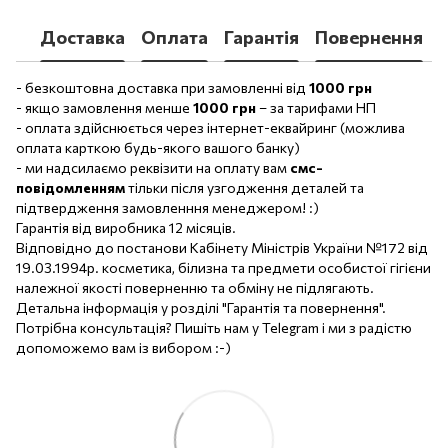
Доставка
Оплата
Гарантія
Повернення
- безкоштовна доставка при замовленні від
1000 грн
- якщо замовлення менше
1000 грн
– за тарифами НП
- оплата здійснюється через інтернет-еквайринг (можлива
оплата карткою будь-якого вашого банку)
- ми надсилаємо реквізити на оплату вам
смс-
повідомленням
тільки після узгодження деталей та
підтвердження замовленння менеджером! :)
Гарантія від виробника 12 місяців.
Відповідно до постанови Кабінету Міністрів України №172 від
19.03.1994р. косметика, білизна та предмети особистої гігієни
належної якості поверненню та обміну не підлягають.
Детальна інформація у розділі "Гарантія та повернення".
Потрібна консультація? Пишіть нам у Telegram і ми з радістю
допоможемо вам із вибором :-)