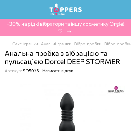
-30% на рідкі вібратори та іншу косметику Orgie!
‍ ♡ ‍ → ‍
Секс-іграшки
Анальні іграшки
Вібро-пробки
Вібро-пробки
Анальна пробка з вібрацією та
пульсацією Dorcel DEEP STORMER
Артикул:
SO5073
Написати відгук