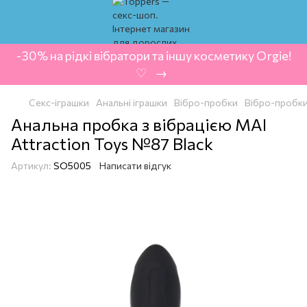
-30% на рідкі вібратори та іншу косметику Orgie!
‍ ♡ ‍ → ‍
Секс-іграшки
Анальні іграшки
Вібро-пробки
Вібро-пробки 
Анальна пробка з вібрацією MAI
Attraction Toys №87 Black
Артикул:
SO5005
Написати відгук