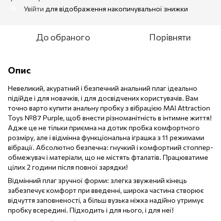
Увійти
для відображення накопичувальної знижки
%
До обраного
Порівняти
Опис
Невеликий, акуратний і безпечний анальний плаг ідеально
підійде і для новачків, і для досвідчених користувачів. Вам
точно варто купити анальну пробку з вібрацією MAI Attraction
Toys №87 Purple, щоб внести різноманітність в інтимне життя!
Адже це не тільки приємна на дотик пробка комфортного
розміру, але і відмінна функціональна іграшка з 11 режимами
вібрації. Абсолютно безпечна: гнучкий і комфортний стоппер-
обмежувач і матеріали, що не містять фталатів. Працюватиме
цілих 2 години після повної зарядки!
Відмінний плаг зручної форми: злегка звужений кінець
забезпечує комфорт при введенні, широка частина створює
відчуття заповненості, а більш вузька ніжка надійно утримує
пробку всередині. Підходить і для нього, і для неї!