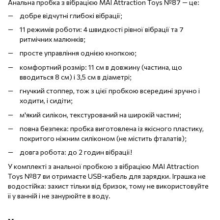
Анальна пробка з вібрацією MAI Attraction Toys №87 — це:
добре відчутні глибокі вібрації;
11 режимів роботи: 4 швидкості рівної вібрації та 7
ритмічних малюнків;
просте управління однією кнопкою;
комфортний розмір: 11 см в довжину (частина, що
вводиться 8 см) і 3,5 см в діаметрі;
гнучкий стоппер, тож з цієї пробкою всередині зручно і
ходити, і сидіти;
м'який силікон, текстурований на широкій частині;
повна безпека: пробка виготовлена із якісного пластику,
покритого ніжним силіконом (не містить фталатів);
довга робота: до 2 годин вібрації!
У комплекті з анальної пробкою з вібрацією MAI Attraction
Toys №87 ви отримаєте USB-кабель для зарядки. Іграшка не
водостійка: захист тільки від бризок, тому не використовуйте
її у ванній і не занурюйте в воду.