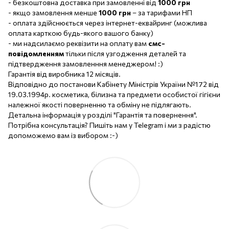
- безкоштовна доставка при замовленні від
1000 грн
- якщо замовлення менше
1000 грн
– за тарифами НП
- оплата здійснюється через інтернет-еквайринг (можлива
оплата карткою будь-якого вашого банку)
- ми надсилаємо реквізити на оплату вам
смс-
повідомленням
тільки після узгодження деталей та
підтвердження замовленння менеджером! :)
Гарантія від виробника 12 місяців.
Відповідно до постанови Кабінету Міністрів України №172 від
19.03.1994р. косметика, білизна та предмети особистої гігієни
належної якості поверненню та обміну не підлягають.
Детальна інформація у розділі "Гарантія та повернення".
Потрібна консультація? Пишіть нам у Telegram і ми з радістю
допоможемо вам із вибором :-)