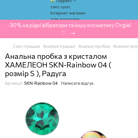
-30% на рідкі вібратори та іншу косметику Orgie!
‍ ♡ ‍ → ‍
Секс-іграшки
Анальні іграшки
Анальні пробки
Анальні пр
Анальна пробка з кристалом
ХАМЕЛЕОН SKN-Rainbow 04 (
розмір S ), Радуга
Артикул:
SKN-Rainbow 04
Написати відгук