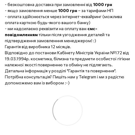
- безкоштовна доставка при замовленні від
1000 грн
- якщо замовлення менше
1000 грн
– за тарифами НП
- оплата здійснюється через інтернет-еквайринг (можлива
оплата карткою будь-якого вашого банку)
- ми надсилаємо реквізити на оплату вам
смс-
повідомленням
тільки після узгодження деталей та
підтвердження замовленння менеджером! :)
Гарантія від виробника 12 місяців.
Відповідно до постанови Кабінету Міністрів України №172 від
19.03.1994р. косметика, білизна та предмети особистої гігієни
належної якості поверненню та обміну не підлягають.
Детальна інформація у розділі "Гарантія та повернення".
Потрібна консультація? Пишіть нам у Telegram і ми з радістю
допоможемо вам із вибором :-)