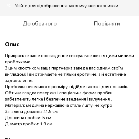
Увійти
для відображення накопичувальної знижки
%
До обраного
Порівняти
Опис
Прикрасьте ваше повсякденне сексуальне життя цими милими
пробочками.
З цим хвостиком ваша партнерка заведе вас одним своїм
виглядом! І ви отримаєте не тільки еротичне, а й естетичне
задоволення.
Пробочка невеликого розміру, підійде також і для новачків.
Обтічна гладка поверхня і спеціальна форма пробки
забезпечить легке і безпечне введення і вилучення .
Матеріал: медична нержавіюча сталь / штучне хутро
Загальна довжина 41.5 см
Довжина пробки: 5 см
Діаметр пробки: 1.9 см