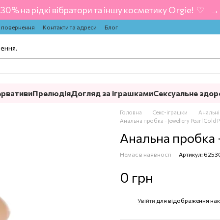
-30% на рідкі вібратори та іншу косметику Orgie! ‍ ♡ ‍ → 
а повернення
Контакти та адреси
Блог
лення.
ервативи
Прелюдія
Догляд за іграшками
Сексуальне здор
Головна
Секс-іграшки
Анальні
Анальна пробка - Jewellery Pearl Gold P
Анальна пробка - 
Немає в наявності
Артикул: 625
0 грн
Увійти
для відображення нак
%