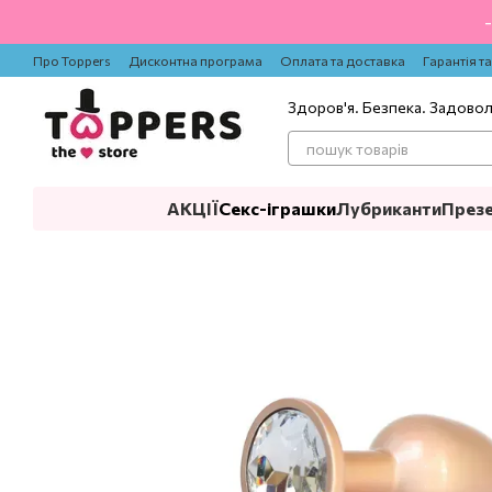
Перейти до основного контенту
Про Toppers
Дисконтна програма
Оплата та доставка
Гарантія т
Здоров'я. Безпека. Задово
АКЦІЇ
Секс-іграшки
Лубриканти
През