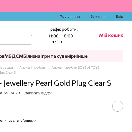
‍
Порівняння
Бажання
Вхід
Графік роботи:
Мій кошик
11:00 - 18:00
Пн - Пт
ов'я
БДСМ
Білизна
Ігри та сувеніри
Інше
 іграшки
Анальні пробки
Анальні пробки BOYS of TOYS
lug Clear S
Jewellery Pearl Gold Plug Clear S
30064-00129
Написати відгук
опичувальної знижки