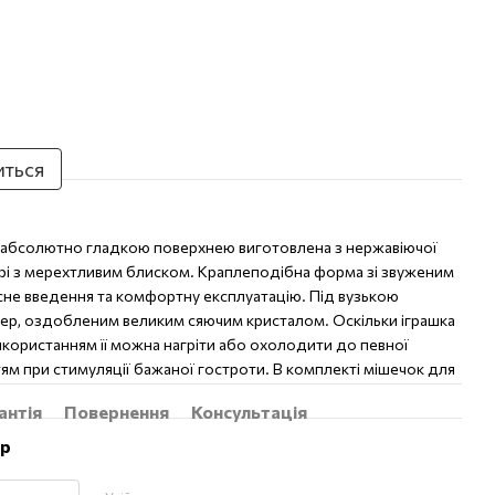
иться
з абсолютно гладкою поверхнею виготовлена з нержавіючої
рі з мерехтливим блиском. Краплеподібна форма зі звуженим
сне введення та комфортну експлуатацію. Під вузькою
ер, оздобленим великим сяючим кристалом. Оскільки іграшка
икористанням її можна нагріти або охолодити до певної
ям при стимуляції бажаної гостроти. В комплекті мішечок для
антія
Повернення
Консультація
ар