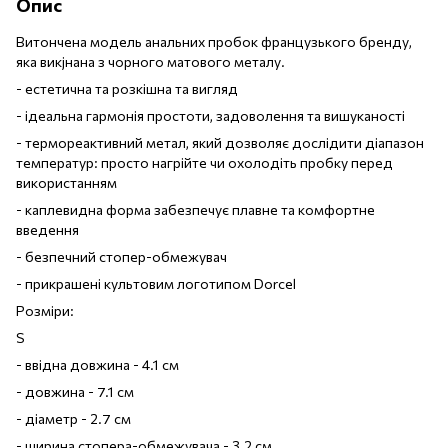
Опис
Витончена модель анальних пробок французького бренду,
яка викjнана з чорного матового металу.
- естетична та розкішна та вигляд
- ідеальна гармонія простоти, задоволення та вишуканості
- термореактивний метал, який дозволяє дослідити діапазон
температур: просто нагрійте чи охолодіть пробку перед
використанням
- каплевидна форма забезпечує плавне та комфортне
введення
- безпечний стопер-обмежувач
- прикрашені культовим логотипом Dorcel
Розміри:
S
- ввідна довжина - 4.1 см
- довжина - 7.1 см
- діаметр - 2.7 см
- ширина стопера-обмежувача - 3.2 см