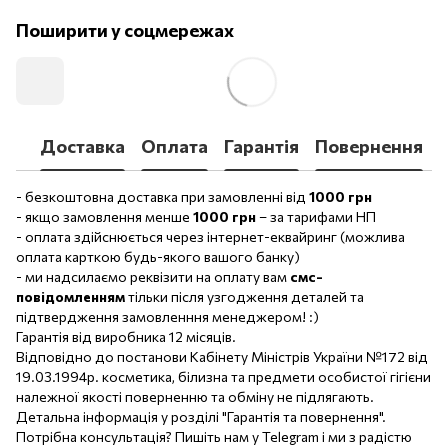
Поширити у соцмережах
Доставка
Оплата
Гарантія
Повернення
- безкоштовна доставка при замовленні від
1000 грн
- якщо замовлення менше
1000 грн
– за тарифами НП
- оплата здійснюється через інтернет-еквайринг (можлива
оплата карткою будь-якого вашого банку)
- ми надсилаємо реквізити на оплату вам
смс-
повідомленням
тільки після узгодження деталей та
підтвердження замовленння менеджером! :)
Гарантія від виробника 12 місяців.
Відповідно до постанови Кабінету Міністрів України №172 від
19.03.1994р. косметика, білизна та предмети особистої гігієни
належної якості поверненню та обміну не підлягають.
Детальна інформація у розділі "Гарантія та повернення".
Потрібна консультація? Пишіть нам у Telegram і ми з радістю