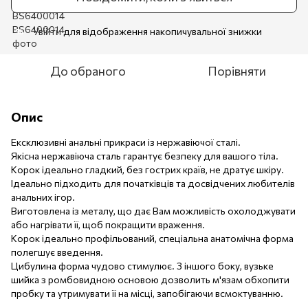
Увійти
для відображення накопичувальної знижки
%
До обраного
Порівняти
Опис
Ексклюзивні анальні прикраси із нержавіючої сталі.
Якісна нержавіюча сталь гарантує безпеку для вашого тіла.
Корок ідеально гладкий, без гострих країв, не дратує шкіру.
Ідеально підходить для початківців та досвідчених любителів
анальних ігор.
Виготовлена ​​із металу, що дає Вам можливість охолоджувати
або нагрівати її, щоб покращити враження.
Корок ідеально профільований, спеціальна анатомічна форма
полегшує введення.
Цибулина форма чудово стимулює. З іншого боку, вузьке
шийка з ромбовидною основою дозволить м'язам обхопити
пробку та утримувати її на місці, запобігаючи всмоктуванню.