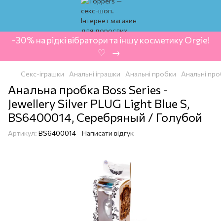
-30% на рідкі вібратори та іншу косметику Orgie!
‍ ♡ ‍ → ‍
Секс-іграшки
Анальні іграшки
Анальні пробки
Анальні пр
Анальна пробка Boss Series -
Jewellery Silver PLUG Light Blue S,
BS6400014, Серебряный / Голубой
Артикул:
BS6400014
Написати відгук