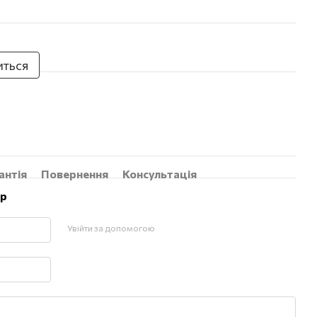
иться
антія
Повернення
Консультація
ар
Увійти за допомогою