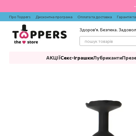
Перейти до основного контенту
Про Toppers
Дисконтна програма
Оплата та доставка
Гарантія т
Здоров'я. Безпека. Задово
АКЦІЇ
Секс-іграшки
Лубриканти
През