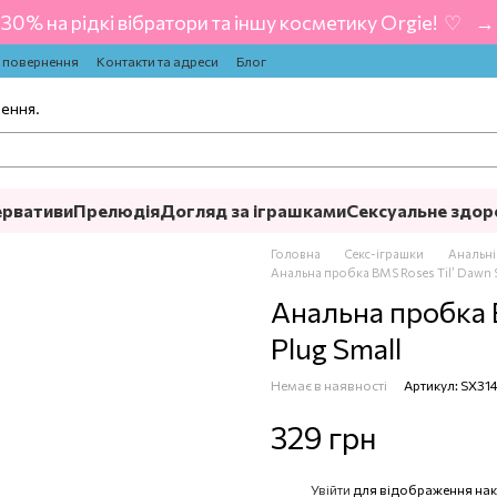
-30% на рідкі вібратори та іншу косметику Orgie! ‍ ♡ ‍ → 
а повернення
Контакти та адреси
Блог
лення.
ервативи
Прелюдія
Догляд за іграшками
Сексуальне здор
Головна
Секс-іграшки
Анальні
Анальна пробка BMS Roses Til’ Dawn Si
Анальна пробка B
Plug Small
Немає в наявності
Артикул: SX31
329 грн
Увійти
для відображення нак
%