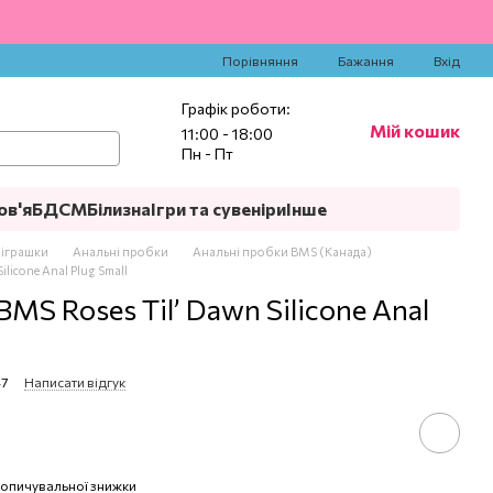
‍
Порівняння
Бажання
Вхід
Графік роботи:
Мій кошик
11:00 - 18:00
Пн - Пт
ов'я
БДСМ
Білизна
Ігри та сувеніри
Інше
 іграшки
Анальні пробки
Анальні пробки BMS (Канада)
licone Anal Plug Small
MS Roses Til’ Dawn Silicone Anal
47
Написати відгук
опичувальної знижки