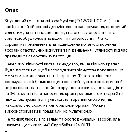
Опис
Збудливий гель для клітора System JO 12VOLT (10 мл) — це
засіб на олійній основі для місцевого застосування, створений
для стимуляції та посилення чуттєвого задоволення, що
викликає збуджувальне відчуття поколювання. Легка
сироватка призначена для підвищення потягу, створення
яскравих тактильних відчуттів та підвищення чутливості під час
прелюдії та самостійних пестощів.
Невеликої кількості вистачає надовго, лише кількох крапель
буде достатньо, щоб насолодитися відчуттям поколювання.
Не містить консервантів та L-аргініну. Тепер поліпшена
формула: засіб більш концентрований, густої консистенції й
не розтікається, так що його зручно наносити. Починає діяти
за 3–5 хвилин після нанесення: кров приливає до клітора й на
піку дії відчуваються пульсації: кліторальні скорочення,
максимально схожі на кліторальний оргазм. Можна
використовувати з іграшками, крім латексних.
Не приваблюють зігрівальні та охолоджувальні засоби, але
шукаєте щось хвильне? Спробуйте 12VOLT!