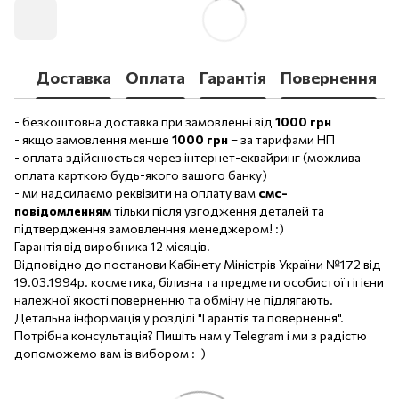
Доставка
Оплата
Гарантія
Повернення
- безкоштовна доставка при замовленні від
1000 грн
- якщо замовлення менше
1000 грн
– за тарифами НП
- оплата здійснюється через інтернет-еквайринг (можлива
оплата карткою будь-якого вашого банку)
- ми надсилаємо реквізити на оплату вам
смс-
повідомленням
тільки після узгодження деталей та
підтвердження замовленння менеджером! :)
Гарантія від виробника 12 місяців.
Відповідно до постанови Кабінету Міністрів України №172 від
19.03.1994р. косметика, білизна та предмети особистої гігієни
належної якості поверненню та обміну не підлягають.
Детальна інформація у розділі "Гарантія та повернення".
Потрібна консультація? Пишіть нам у Telegram і ми з радістю
допоможемо вам із вибором :-)