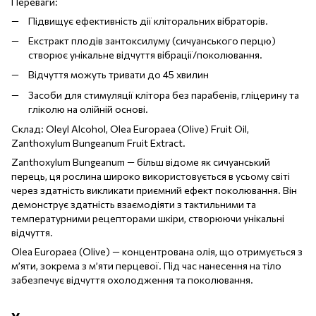
Переваги:
Підвищує ефективність дії кліторальних вібраторів.
Екстракт плодів зантоксилуму (сичуанського перцю)
створює унікальне відчуття вібрації/поколювання.
Відчуття можуть тривати до 45 хвилин
Засоби для стимуляції клітора без парабенів, гліцерину та
гліколю на олійній основі.
Склад: Oleyl Alcohol, Olea Europaea (Olive) Fruit Oil,
Zanthoxylum Bungeanum Fruit Extract.
Zanthoxylum Bungeanum — більш відоме як сичуанський
перець, ця рослина широко використовується в усьому світі
через здатність викликати приємний ефект поколювання. Він
демонструє здатність взаємодіяти з тактильними та
температурними рецепторами шкіри, створюючи унікальні
відчуття.
Olea Europaea (Olive) — концентрована олія, що отримується з
м’яти, зокрема з м’яти перцевої. Під час нанесення на тіло
забезпечує відчуття охолодження та поколювання.