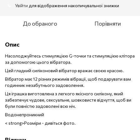
Увійти
для відображення накопичувальної знижки
%
До обраного
Порівняти
Опис
Насолоджуйтесь стимуляцією G-точки та стимуляцією клітора
за допомогою цього вібратора.
Цей гладкий силіконовий вібратор вражає своєю красою.
Вібратор має 12 різних режимів вібрації, щоб подарувати вам
годинник незабутнього задоволення.
Ця іграшка виготовлена ​​з легкого якісного силікону, який
забезпечує чудове, сексуальне, шовковисте відчуття, щоб ви
були повністю задоволені всю ніч.
Водонепроникний
< strong>Розміри - дивіться фото.
Відгуки