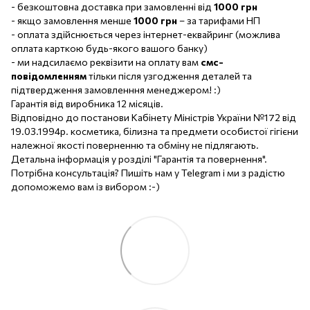
- безкоштовна доставка при замовленні від
1000 грн
- якщо замовлення менше
1000 грн
– за тарифами НП
- оплата здійснюється через інтернет-еквайринг (можлива
оплата карткою будь-якого вашого банку)
- ми надсилаємо реквізити на оплату вам
смс-
повідомленням
тільки після узгодження деталей та
підтвердження замовленння менеджером! :)
Гарантія від виробника 12 місяців.
Відповідно до постанови Кабінету Міністрів України №172 від
19.03.1994р. косметика, білизна та предмети особистої гігієни
належної якості поверненню та обміну не підлягають.
Детальна інформація у розділі "Гарантія та повернення".
Потрібна консультація? Пишіть нам у Telegram і ми з радістю
допоможемо вам із вибором :-)