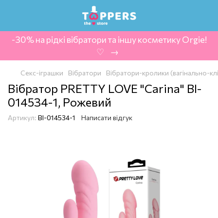
-30% на рідкі вібратори та іншу косметику Orgie!
‍ ♡ ‍ → ‍
Секс-іграшки
Вібратори
Вібратори-кролики (вагінально-кл
Вібратор PRETTY LOVE "Carina" BI-
014534-1, Рожевий
Артикул:
BI-014534-1
Написати відгук