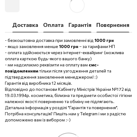
Доставка
Оплата
Гарантія
Повернення
- безкоштовна доставка при замовленні від
1000 грн
- якщо замовлення менше
1000 грн
– за тарифами НП
- оплата здійснюється через інтернет-еквайринг (можлива
оплата карткою будь-якого вашого банку)
- ми надсилаємо реквізити на оплату вам
смс-
повідомленням
тільки після узгодження деталей та
підтвердження замовленння менеджером! :)
Гарантія від виробника 12 місяців.
Відповідно до постанови Кабінету Міністрів України №172 від
19.03.1994р. косметика, білизна та предмети особистої гігієни
належної якості поверненню та обміну не підлягають.
Детальна інформація у розділі "Гарантія та повернення".
Потрібна консультація? Пишіть нам у Telegram і ми з радістю
допоможемо вам із вибором :-)