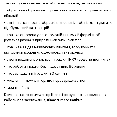
так і потужні та інтенсивні, або ж щось середнє між ними
- вібрація має 6 режимів: 3 різні інтенсивності та 3 різні моделі
вібрацій
- рівні інтенсивності добре збалансовані, щоб підлаштувати їх
під будь-який ваш настрій
- іграшка створена у ергономічній та гнучкій формі, щоб
рухатися разом із природними вигинами тіла
- іграшка має два незалежних двигуни, тому вмикати
моторчики можна як одночасно, так і окремо
- рівень водонепроникності іграшки: IPX7 (водонепроникна)
- час роботи іграшки без підзарядки: 90 хвилин
- час заряджання іграшки: 90 хвилин
- живлення: акумулятор, що перезаряджається
- гарантія: 1 рік
Комплектація: стимулятор Blend, інструкція з використання,
кабель для заряджання, #Imasturbate наліпка.
"