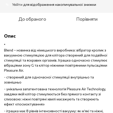
Увійти
для відображення накопичувальної знижки
%
До обраного
Порівняти
Опис
"
Blend – новинка від німецького виробника: вібратор кролик з
вакуумною стимуляцією для клітора створений для подвійної
стимуляції та яскравих оргазмів. Іграшка одночасно стимулює
вібраціями зону G та клітор ніжними повітряними пульсаціями
Pleasure Air.
- створений для одночасної стимуляції внутрішньо та
зовнішньо
- унікальна запатентована технологія Pleasure Air Technology,
завдяки якій клітор стимулюється без прямого контакту зі
слизовою: ніжні повітряні хвилі масажують та створюють
ефект «посмоктування»
- іграшка має 8 рівнів інтенсивності вакууму: як м’які та ніжні,