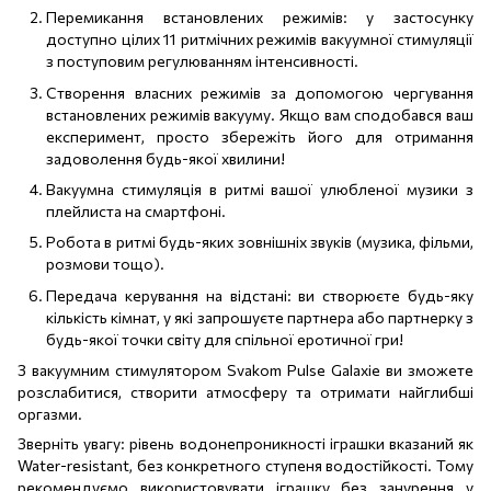
Перемикання встановлених режимів: у застосунку
доступно цілих 11 ритмічних режимів вакуумної стимуляції
з поступовим регулюванням інтенсивності.
Створення власних режимів за допомогою чергування
встановлених режимів вакууму. Якщо вам сподобався ваш
експеримент, просто збережіть його для отримання
задоволення будь-якої хвилини!
Вакуумна стимуляція в ритмі вашої улюбленої музики з
плейлиста на смартфоні.
Робота в ритмі будь-яких зовнішніх звуків (музика, фільми,
розмови тощо).
Передача керування на відстані: ви створюєте будь-яку
кількість кімнат, у які запрошуєте партнера або партнерку з
будь-якої точки світу для спільної еротичної гри!
З вакуумним стимулятором Svakom Pulse Galaxie ви зможете
розслабитися, створити атмосферу та отримати найглибші
оргазми.
Зверніть увагу: рівень водонепроникності іграшки вказаний як
Water-resistant, без конкретного ступеня водостійкості. Тому
рекомендуємо використовувати іграшку без занурення у