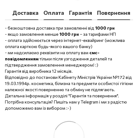
Доставка
Оплата
Гарантія
Повернення
- безкоштовна доставка при замовленні від
1000 грн
- якщо замовлення менше
1000 грн
– за тарифами НП
- оплата здійснюється через інтернет-еквайринг (можлива
оплата карткою будь-якого вашого банку)
- ми надсилаємо реквізити на оплату вам
смс-
повідомленням
тільки після узгодження деталей та
підтвердження замовленння менеджером! :)
Гарантія від виробника 12 місяців.
Відповідно до постанови Кабінету Міністрів України №172 від
19.03.1994р. косметика, білизна та предмети особистої гігієни
належної якості поверненню та обміну не підлягають.
Детальна інформація у розділі "Гарантія та повернення".
Потрібна консультація? Пишіть нам у Telegram і ми з радістю
допоможемо вам із вибором :-)