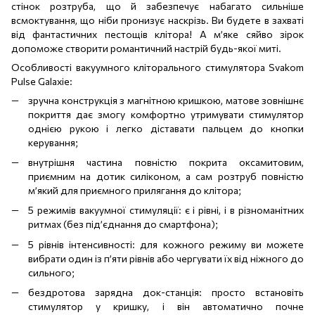
стінок розтруба, що й забезпечує набагато сильніше
всмоктування, що ніби пронизує наскрізь. Ви будете в захваті
від фантастичних пестощів клітора! А м’яке сяйво зірок
допоможе створити романтичний настрій будь-якої миті.
Особливості вакуумного кліторального стимулятора Svakom
Pulse Galaxie:
зручна конструкція з магнітною кришкою, матове зовнішнє
покриття дає змогу комфортно утримувати стимулятор
однією рукою і легко діставати пальцем до кнопки
керування;
внутрішня частина повністю покрита оксамитовим,
приємним на дотик силіконом, а сам розтруб повністю
м’який для приємного прилягання до клітора;
5 режимів вакуумної стимуляції: є і рівні, і в різноманітних
ритмах (без під’єднання до смартфона);
5 рівнів інтенсивності: для кожного режиму ви можете
вибрати один із п’яти рівнів або чергувати їх від ніжного до
сильного;
бездротова зарядна док-станція: просто встановіть
стимулятор у кришку, і він автоматично почне