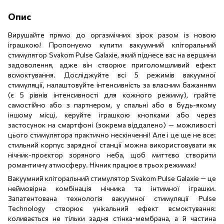
Опис
Вирушайте прямо до оргазмічних зірок разом із новою
іграшкою! Пропонуємо купити вакуумний кліторальний
стимулятор Svakom Pulse Galaxie, який піднесе вас на вершини
задоволення, адже він створює приголомшливий ефект
всмоктування. Досліджуйте всі 5 режимів вакуумної
стимуляції, налаштовуйте інтенсивність за власним бажанням
(є 5 рівнів інтенсивності для кожного режиму), грайте
самостійно або з партнером, у спальні або в будь-якому
іншому місці, керуйте іграшкою кнопками або через
застосунок на смартфоні (зокрема віддалено) — можливості
цього стимулятора практично нескінченні! Але і це ще не все:
стильний корпус зарядної станції можна використовувати як
нічник-проєктор зоряного неба, щоб миттєво створити
романтичну атмосферу. Нічник працює в трьох режимах!
Вакуумний кліторальний стимулятор Svakom Pulse Galaxie — це
неймовірна комбінація нічника та інтимної іграшки.
Запатентована технологія вакуумної стимуляції Pulse
Technology створює унікальний ефект всмоктування:
коливається не тільки задня стінка-мембрана, а й частина