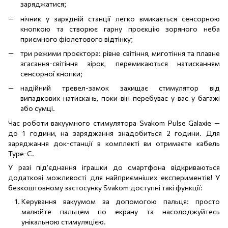
заряджатися;
нічник у зарядній станції легко вмикається сенсорною
кнопкою та створює гарну проєкцію зоряного неба
приємного фіолетового відтінку;
три режими проєктора: рівне світіння, миготіння та плавне
згасання-світіння зірок, перемикаються натисканням
сенсорної кнопки;
надійний тревел-замок захищає стимулятор від
випадкових натискань, поки він перебуває у вас у багажі
або сумці.
Час роботи вакуумного стимулятора Svakom Pulse Galaxie —
до 1 години, на заряджання знадобиться 2 години. Для
заряджання док-станції в комплекті ви отримаєте кабель
Type-C.
У разі під’єднання іграшки до смартфона відкриваються
додаткові можливості для найприємніших експериментів! У
безкоштовному застосунку Svakom доступні такі функції:
Керування вакуумом за допомогою пальця: просто
малюйте пальцем по екрану та насолоджуйтесь
унікальною стимуляцією.