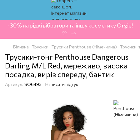
-30% на рідкі вібратори та іншу косметику Orgie!
‍ ♡ ‍ → ‍
Білизна
Трусики
Трусики Penthouse (Німеччина)
Трусики-т
Трусики-тонг Penthouse Dangerous
Darling M/L Red, мереживо, висока
посадка, виріз спереду, бантик
Артикул:
SO6493
Написати відгук