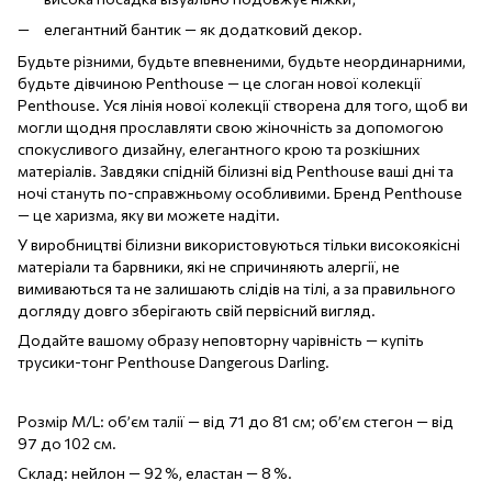
елегантний бантик — як додатковий декор.
Будьте різними, будьте впевненими, будьте неординарними,
будьте дівчиною Penthouse — це слоган нової колекції
Penthouse. Уся лінія нової колекції створена для того, щоб ви
могли щодня прославляти свою жіночність за допомогою
спокусливого дизайну, елегантного крою та розкішних
матеріалів. Завдяки спідній білизні від Penthouse ваші дні та
ночі стануть по-справжньому особливими. Бренд Penthouse
— це харизма, яку ви можете надіти.
У виробництві білизни використовуються тільки високоякісні
матеріали та барвники, які не спричиняють алергії, не
вимиваються та не залишають слідів на тілі, а за правильного
догляду довго зберігають свій первісний вигляд.
Додайте вашому образу неповторну чарівність — купіть
трусики-тонг Penthouse Dangerous Darling.
Розмір M/L: об’єм талії — від 71 до 81 см; об’єм стегон — від
97 до 102 см.
Склад: нейлон — 92 %, еластан — 8 %.