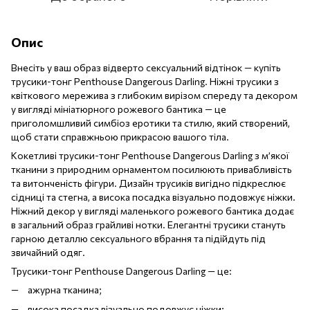
Опис
Внесіть у ваш образ відверто сексуальний відтінок — купіть
трусики-тонг Penthouse Dangerous Darling. Ніжні трусики з
квіткового мережива з глибоким вирізом спереду та декором
у вигляді мініатюрного рожевого бантика — це
приголомшливий симбіоз еротики та стилю, який створений,
щоб стати справжньою прикрасою вашого тіла.
Кокетливі трусики-тонг Penthouse Dangerous Darling з м’якої
тканини з природним орнаментом посилюють привабливість
та витонченість фігури. Дизайн трусиків вигідно підкреслює
сідниці та стегна, а висока посадка візуально подовжує ніжки.
Ніжний декор у вигляді маленького рожевого бантика додає
в загальний образ грайливі нотки. Елегантні трусики стануть
гарною деталлю сексуального вбрання та підійдуть під
звичайний одяг.
Трусики-тонг Penthouse Dangerous Darling — це:
ажурна тканина;
висока посадка візуально подовжує ніжки;