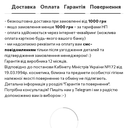
Доставка
Оплата
Гарантія
Повернення
- безкоштовна доставка при замовленні від
1000 грн
- якщо замовлення менше
1000 грн
– за тарифами НП
- оплата здійснюється через інтернет-еквайринг (можлива
оплата карткою будь-якого вашого банку)
- ми надсилаємо реквізити на оплату вам
смс-
повідомленням
тільки після узгодження деталей та
підтвердження замовленння менеджером! :)
Гарантія від виробника 12 місяців.
Відповідно до постанови Кабінету Міністрів України №172 від
19.03.1994р. косметика, білизна та предмети особистої гігієни
належної якості поверненню та обміну не підлягають.
Детальна інформація у розділі "Гарантія та повернення".
Потрібна консультація? Пишіть нам у Telegram і ми з радістю
допоможемо вам із вибором :-)