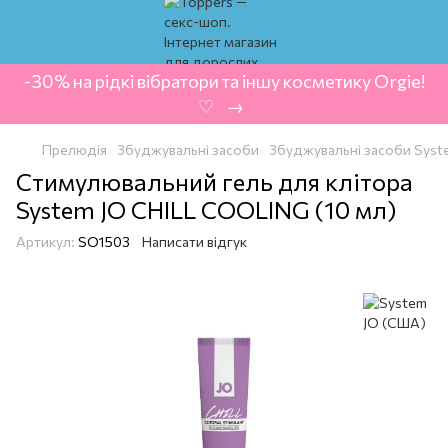
-30% на рідкі вібратори та іншу косметику Orgie!
‍ ♡ ‍ → ‍
Прелюдія
Збуджувальні засоби
Збуджувальні засоби Syst
Стимулювальний гель для клітора
System JO CHILL COOLING (10 мл)
Артикул:
SO1503
Написати відгук