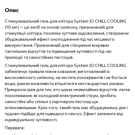
Опис
Стимулювальний гель для клітора System JO CHILL COOLING
(10 мл) — це засіб на основі силікону, призначений для
стимуляції клітора, посилює чуттєве задоволення, створюючи
збуджувальний ефект охолодження під час місцевого
використання. Призначений для створення яскравих
тактильних відчуттів та підвищення чутливості під час
прелюдії та самостійних пестощів.
Стимулювальний гель для клітора System JO CHILL COOLING
забезпечує тривале ніжне ковзання; виготовлений із
високоякісного силікону, не містить консервантів і не боїться
води, даючи можливість втішатися в нестандартних умовах.
Прекрасна ідея для тих, хто шукає незвичайних відчуттів: легке
поколювання, як холодний електричний струм, зробить
самостійні або спільні з партнером пестощі ще
інтенсивнішими. Крім того, такий гель має збуджувальну дію і
чудово підійде для «швидкого сексу». Ефект залежить від
індивідуальної чутливості.
Переваги: