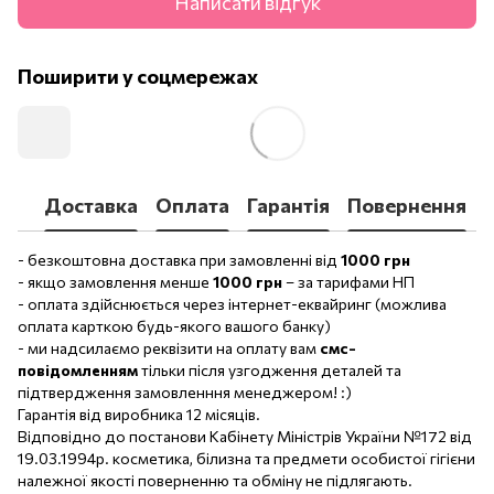
Написати відгук
Поширити у соцмережах
Доставка
Оплата
Гарантія
Повернення
- безкоштовна доставка при замовленні від
1000 грн
- якщо замовлення менше
1000 грн
– за тарифами НП
- оплата здійснюється через інтернет-еквайринг (можлива
оплата карткою будь-якого вашого банку)
- ми надсилаємо реквізити на оплату вам
смс-
повідомленням
тільки після узгодження деталей та
підтвердження замовленння менеджером! :)
Гарантія від виробника 12 місяців.
Відповідно до постанови Кабінету Міністрів України №172 від
19.03.1994р. косметика, білизна та предмети особистої гігієни
належної якості поверненню та обміну не підлягають.