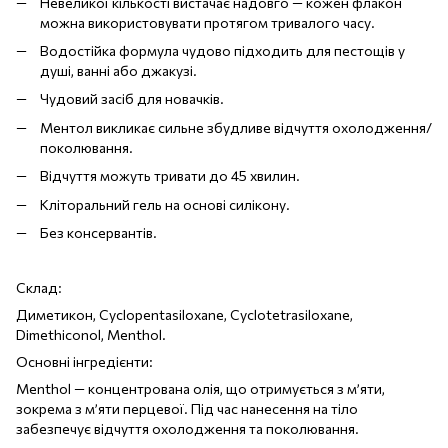
Невеликої кількості вистачає надовго — кожен флакон
можна використовувати протягом тривалого часу.
Водостійка формула чудово підходить для пестощів у
душі, ванні або джакузі.
Чудовий засіб для новачків.
Ментол викликає сильне збудливе відчуття охолодження/
поколювання.
Відчуття можуть тривати до 45 хвилин.
Кліторальний гель на основі силікону.
Без консервантів.
Склад:
Диметикон, Cyclopentasiloxane, Cyclotetrasiloxane,
Dimethiconol, Menthol.
Основні інгредієнти:
Menthol — концентрована олія, що отримується з м’яти,
зокрема з м’яти перцевої. Під час нанесення на тіло
забезпечує відчуття охолодження та поколювання.