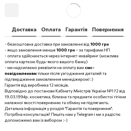
Доставка
Оплата
Гарантія
Повернення
- безкоштовна доставка при замовленні від
1000 грн
- якщо замовлення менше
1000 грн
– за тарифами НП
- оплата здійснюється через інтернет-еквайринг (можлива
оплата карткою будь-якого вашого банку)
- ми надсилаємо реквізити на оплату вам
смс-
повідомленням
тільки після узгодження деталей та
підтвердження замовленння менеджером! :)
Гарантія від виробника 12 місяців.
Відповідно до постанови Кабінету Міністрів України №172 від
19.03.1994р. косметика, білизна та предмети особистої гігієни
належної якості поверненню та обміну не підлягають.
Детальна інформація у розділі "Гарантія та повернення".
Потрібна консультація? Пишіть нам у Telegram і ми з радістю
допоможемо вам із вибором :-)