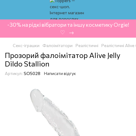
-30% на рідкі вібратори та іншу косметику Orgie!
‍ ♡ ‍ → ‍
Секс-іграшки
Фалоімітатори
Реалістичні
Реалістичні Alive 
Прозорий фалоімітатор Alive Jelly
Dildo Stallion
Артикул:
SO5028
Написати відгук