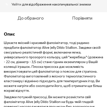
Увійти
для відображення накопичувальної знижки
%
До обраного
Порівняти
Опис
Шукаєте якісний і красивий фалоімітатор, тоді радимо
придбати фалоімітатор Alive Jelly Dildo Stallion. Завдяки своїй
сексуально реалістичній формі, включаючи яєчка,
універсального прозорого кольору, цей "жеребець" (довжина
- 22 см, діаметр - 3,5 см) стане гідним екземпляром у Вашій
колекції іграшок. Плоска присоска дає можливість
використовувати цей фалоімітатор з поясом для страпона.
Фалоімітатор виготовлений з якісного термопластичного
еластомеру і відмінно підходить для температурних ігор, Ви
можете нагріти або охолодити його, щоб отримати ще більш
яскраві відчуття.
Завдяки потужній присосці, Ви можете розмістити свій
фалоімітатор Alive Jelly Dildo Stallion на будь-якій гладкій
поверхні і насолоджуватися процесом без допомоги рук.