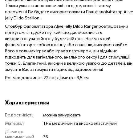
Тільки уява встановлює межі того, де, коли і в якому
положенні Ви будете використовувати Ваш фалоімітатор Alive
Jelly Dildo Stallion.
Стовбур фалоімітатора Alive Jelly Dildo Ranger розташований
під кутом, він дуже гнучкий, що дає можливість
використовувати його у будь-якій позі. Візьміть цей
фалоімітатор з собою в ванну або спальню, використовуйте
його в сольних іграх або іграх з партнером, він відмінно
підходить для вагінального, анального сексу і для стимуляції
точки G. Елегантний, якісний з великою увагою до деталей, він
змусить Вас затамувати подих від задоволення!
Розмір: довжина - 22 см; діаметр - 3,5 см
Характеристики
Водостійкість
можна занурювати
Матеріал
TPE медичний та високоеластичний
Діаметр:
максимальний
35