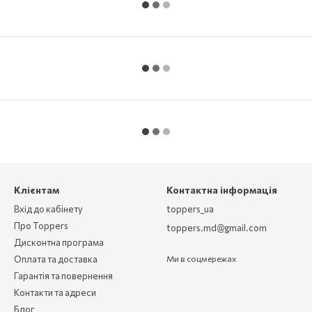
Клієнтам
Контактна інформація
Вхід до кабінету
toppers_ua
Про Toppers
toppers.md@gmail.com
Дисконтна програма
Оплата та доставка
Ми в соцмережах
Гарантія та повернення
Контакти та адреси
Блог