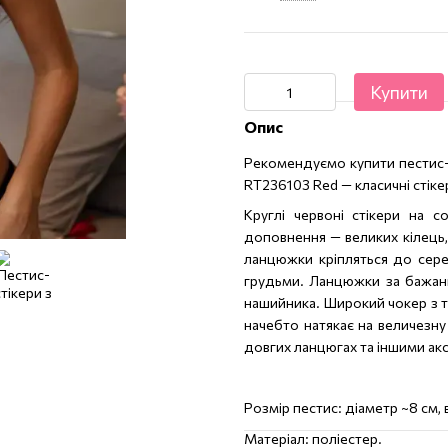
Купити
Опис
Рекомендуємо купити пестис-с
RT236103 Red — класичні стік
Круглі червоні стікери на 
доповнення — великих кілець,
ланцюжки кріпляться до сер
грудьми. Ланцюжки за бажанн
нашийника. Широкий чокер з т
начебто натякає на величезну 
довгих ланцюгах та іншими ак
Розмір пестис: діаметр ~8 см, 
Матеріал: поліестер.