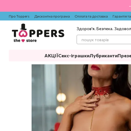
Перейти до основного контенту
Про Toppers
Дисконтна програма
Оплата та доставка
Гарантія т
Здоров'я. Безпека. Задово
АКЦІЇ
Секс-іграшки
Лубриканти
През