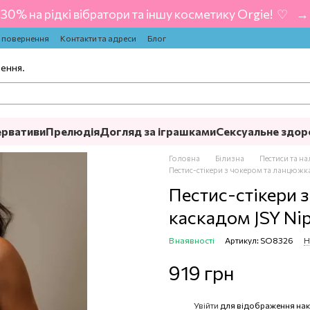
-30% на рідкі вібратори та іншу косметику Orgie! ‍ ♡ ‍ → 
а повернення
Контакти та адреси
Блог
лення.
ервативи
Прелюдія
Догляд за іграшками
Сексуальне здор
Головна
Білизна
Пестиси та на
Пестис-стікери з чокером та ланцюжка
Пестис-стікери 
каскадом JSY Nip
В наявності
Артикул: SO8326
Н
919 грн
Увійти
для відображення нак
%