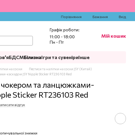
‍
Порівняння
Бажання
Вхід
Графік роботи:
Мій кошик
11:00 - 18:00
Пн - Пт
ов'я
БДСМ
Білизна
Ігри та сувеніри
Інше
ліпки на соски
Пестиси та наліпки на соски JSY (Китай)
ми-каскадом JSY Nipple Sticker RT236103 Red
з чокером та ланцюжками-
ple Sticker RT236103 Red
аписати відгук
опичувальної знижки