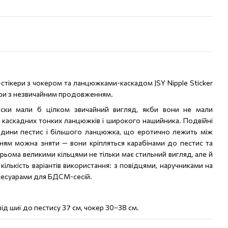
тікери з чокером та ланцюжками-каскадом JSY Nipple Sticker
ери з незвичайним продовженням.
соски мали б цілком звичайний вигляд, якби вони не мали
 каскадних тонких ланцюжків і широкого нашийника. Подвійні
едини пестис і більшого ланцюжка, що еротично лежить між
ям можна зняти — вони кріпляться карабінами до пестис та
рьома великими кільцями не тільки має стильний вигляд, але й
кількість варіантів використання: з повідцями, наручниками на
сесуарами для БДСМ-сесій.
від шиї до пестису 37 см, чокер 30–38 см.