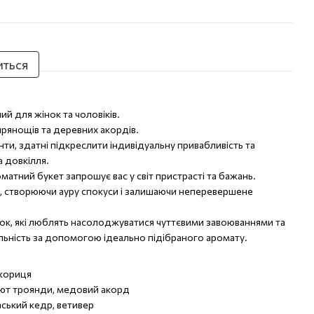
иться
й для жінок та чоловіків.
 прянощів та деревних акордів.
єнти, здатні підкреслити індивідуальну привабливість та
 довкілля.
матний букет запрошує вас у світ пристрасті та бажань.
о, створюючи ауру спокуси і залишаючи неперевершене
нок, які люблять насолоджуватися чуттєвими завоюваннями та
альність за допомогою ідеально підібраного аромату.
 кориця
лют троянди, медовий акорд
аський кедр, ветивер