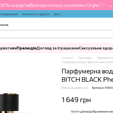
-30% на рідкі вібратори та іншу косметику Orgie! ‍ ♡ ‍ → 
а повернення
Контакти та адреси
Блог
лення.
ервативи
Прелюдія
Догляд за іграшками
Сексуальне здор
Головна
Прелюдія
Феромони т
Парфумерна вода з феромонами унісек
Парфумерна вод
BITCH BLACK Phe
Немає в наявності
Артикул: 9140
1 649 грн
Увійти
для відображення нак
%