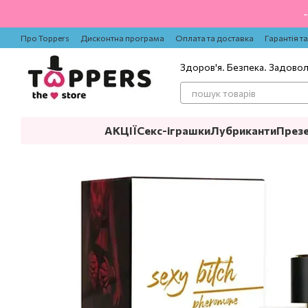
Перейти до основного контенту
Про Toppers
Дисконтна програма
Оплата та доставка
Гарантія т
Здоров'я. Безпека. Задово
АКЦІЇ
Секс-іграшки
Лубриканти
През