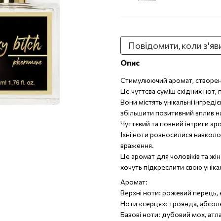
Повідомити, коли з'яв
Опис
Стимулюючий аромат, створени
Це чуттєва суміш східних нот,
Вони містять унікальні інгреді
збільшити позитивний вплив на
Чуттєвий та повний інтриги аро
Їхні ноти розносилися навкол
враження.
Це аромат для чоловіків та жі
хочуть підкреслити свою унік
Аромат:
Верхні ноти: рожевий перець,
Ноти «серця»: троянда, абсо
Базові ноти: дубовий мох, атл