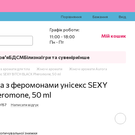
‍
Порівняння
Бажання
Вхід
Графік роботи:
Мій кошик
11:00 - 18:00
Пн - Пт
ов'я
БДСМ
Білизна
Ігри та сувеніри
Інше
а аромати для тіла
Жіночі аромати
Жіночі аромати Aurora
с SEXY BITCH BLACK Pheromone, 50 ml
а з феромонами унісекс SEXY
romone, 50 ml
0157
Написати відгук
опичувальної знижки