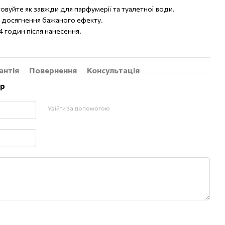
овуйте як завжди для парфумерії та туалетної води.
о досягнення бажаного ефекту.
4 годин після нанесення.
антія
Повернення
Консультація
ар
Увійти за допомогою