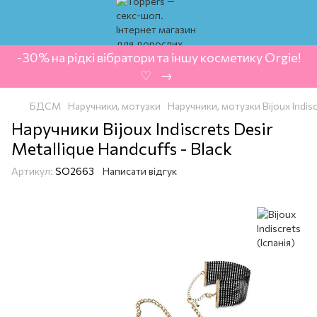
-30% на рідкі вібратори та іншу косметику Orgie!
‍ ♡ ‍ → ‍
БДСМ
Наручники, мотузки
Наручники, мотузки Bijoux Indisc
Наручники Bijoux Indiscrets Desir
Metallique Handcuffs - Black
Артикул:
SO2663
Написати відгук