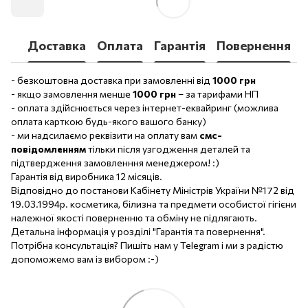
Доставка
Оплата
Гарантія
Повернення
- безкоштовна доставка при замовленні від
1000 грн
- якщо замовлення менше
1000 грн
– за тарифами НП
- оплата здійснюється через інтернет-еквайринг (можлива
оплата карткою будь-якого вашого банку)
- ми надсилаємо реквізити на оплату вам
смс-
повідомленням
тільки після узгодження деталей та
підтвердження замовленння менеджером! :)
Гарантія від виробника 12 місяців.
Відповідно до постанови Кабінету Міністрів України №172 від
19.03.1994р. косметика, білизна та предмети особистої гігієни
належної якості поверненню та обміну не підлягають.
Детальна інформація у розділі "Гарантія та повернення".
Потрібна консультація? Пишіть нам у Telegram і ми з радістю
допоможемо вам із вибором :-)