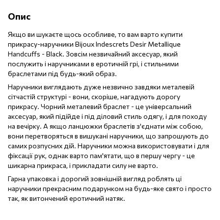
Опис
Якщо ви шукаєте щось особливе, то вам варто купити
прикрасу-наручники Bijoux Indescrets Desir Metallique
Handcuffs - Black. Зовсім незвичайний аксесуар, який
послужить і наручниками в еротичній грі, і стильними
браслетами під будь-який образ.
Наручники виглядають дуже незвично завдяки металевій
сітчастій структурі - вони, скоріше, нагадують дорогу
прикрасу. Чорний металевий браслет - це універсальний
аксесуар, який підійде і під діловий стиль одягу, і для походу
на вечірку. А якщо ланцюжки браслетів з'єднати між собою,
вони перетворяться в вишукані наручники, що запрошують до
самих розпусних дій. Наручники можна використовувати і для
фіксації рук, однак варто пам'ятати, що в першу чергу - це
шикарна прикраса, і прикладати силу не варто.
Гарна упаковка і дорогий зовнішній вигляд роблять ці
наручники прекрасним подарунком на будь-яке свято і просто
так, як витончений еротичний натяк.