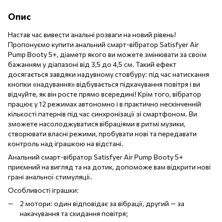
Опис
Настав час вивести анальні розваги на новий рівень!
Пропонуємо купити анальний смарт-вібратор Satisfyer Air
Pump Booty 5+, діаметр якого ви можете змінювати за своїм
бажанням у діапазоні від 3,5 до 4,5 см. Такий ефект
досягається завдяки надувному стовбуру: під час натискання
кнопки «надування» відбувається підкачування повітря і ви
відчуйте, як він росте прямо всередині! Крім того, вібратор
працює у 12 режимах автономно і в практично нескінченній
кількості патернів під час синхронізації зі смартфоном. Ви
зможете насолоджуватися вібраціями в ритмі музики,
створювати власні режими, пробувати нові та передавати
контроль над іграшкою на відстані.
Анальний смарт-вібратор Satisfyer Air Pump Booty 5+
приємний на вигляд та на дотик, допоможе вам відкрити нові
грані анальної стимуляції.
Особливості іграшки:
2 мотори: один відповідає за вібрації, другий — за
накачування та скидання повітря;