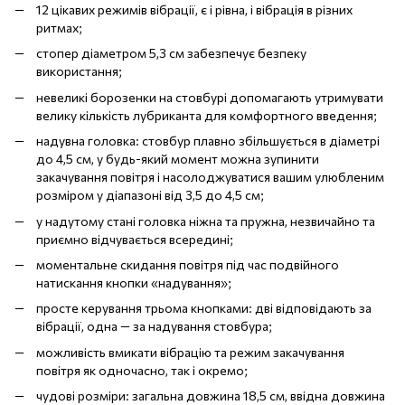
12 цікавих режимів вібрації, є і рівна, і вібрація в різних
ритмах;
стопер діаметром 5,3 см забезпечує безпеку
використання;
невеликі борозенки на стовбурі допомагають утримувати
велику кількість лубриканта для комфортного введення;
надувна головка: стовбур плавно збільшується в діаметрі
до 4,5 см, у будь-який момент можна зупинити
закачування повітря і насолоджуватися вашим улюбленим
розміром у діапазоні від 3,5 до 4,5 см;
у надутому стані головка ніжна та пружна, незвичайно та
приємно відчувається всередині;
моментальне скидання повітря під час подвійного
натискання кнопки «надування»;
просте керування трьома кнопками: дві відповідають за
вібрації, одна — за надування стовбура;
можливість вмикати вібрацію та режим закачування
повітря як одночасно, так і окремо;
чудові розміри: загальна довжина 18,5 см, ввідна довжина