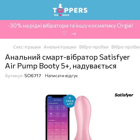
-30% на рідкі вібратори та іншу косметику Orgie!
‍ ♡ ‍ → ‍
Секс-іграшки
Анальні іграшки
Вібро-пробки
Вібро-пробки 
Анальний смарт-вібратор Satisfyer
Air Pump Booty 5+, надувається
Артикул:
SO6717
Написати відгук