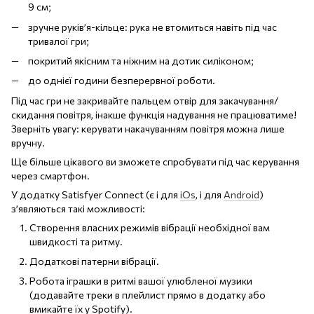
9 см;
зручне руків’я-кільце: рука не втомиться навіть під час
тривалої гри;
покритий якісним та ніжним на дотик силіконом;
до однієї години безперервної роботи.
Під час гри не закривайте пальцем отвір для закачування/
скидання повітря, інакше функція надування не працюватиме!
Зверніть увагу: керувати накачуванням повітря можна лише
вручну.
Ще більше цікавого ви зможете спробувати під час керування
через смартфон.
У додатку Satisfyer Connect (є і для
iOs
, і для
Android
)
з’являються такі можливості:
Створення власних режимів вібрації необхідної вам
швидкості та ритму.
Додаткові патерни вібрації.
Робота іграшки в ритмі вашої улюбленої музики
(додавайте треки в плейлист прямо в додатку або
вмикайте їх у Spotify).