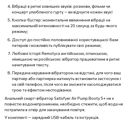
Вібрації в ритмі зовнішніх звуків: розмови, фільми чи
концерт улюбленого гурту — ви відчуєте кожен звук!
Кнопка-бустер: моментальне ввімкнення вібрації на
максимальній інтенсивності на 20 секунд за будь-якого
режиму;
Доступ до постійно поповнюваної користувацької бази
патернів і можливість публікувати свої режими;
Любовні історії Remotyca англійською, іспанською,
німецькою чи російською: вібратор працюватиме в ритмі
начитування тексту.
Передача керування вібратором на відстані, для чого ваш
партнер або партнерка матимуть встановити застосунок і
на свій телефон, після чого ви зможете насолоджуватися
грою та ефектом несподіванки.
Анальний смарт-вібратор Satisfyer Air Pump Booty 5+ не є
повністю водонепроникним, необхідно стежити, щоб вода не
потрапила в отвір для закачування повітря.
У комплекті — зарядний USB-кабель та інструкція.