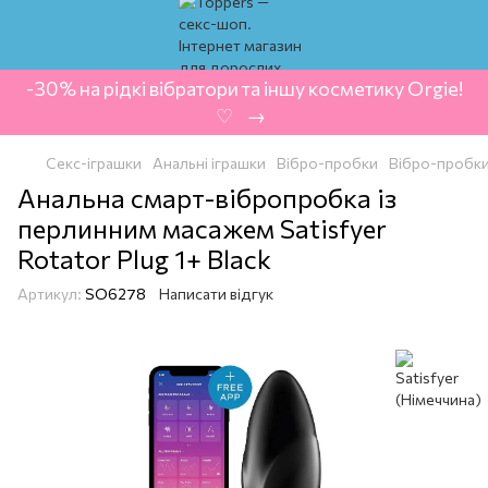
-30% на рідкі вібратори та іншу косметику Orgie!
‍ ♡ ‍ → ‍
Секс-іграшки
Анальні іграшки
Вібро-пробки
Вібро-пробки 
Анальна смарт-вібропробка із
перлинним масажем Satisfyer
Rotator Plug 1+ Black
Артикул:
SO6278
Написати відгук