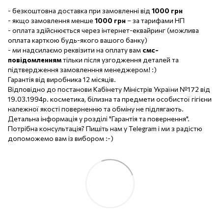
- безкоштовна доставка при замовленні від
1000 грн
- якщо замовлення менше
1000 грн
– за тарифами НП
- оплата здійснюється через інтернет-еквайринг (можлива
оплата карткою будь-якого вашого банку)
- ми надсилаємо реквізити на оплату вам
смс-
повідомленням
тільки після узгодження деталей та
підтвердження замовленння менеджером! :)
Гарантія від виробника 12 місяців.
Відповідно до постанови Кабінету Міністрів України №172 від
19.03.1994р. косметика, білизна та предмети особистої гігієни
належної якості поверненню та обміну не підлягають.
Детальна інформація у розділі "Гарантія та повернення".
Потрібна консультація? Пишіть нам у Telegram і ми з радістю
допоможемо вам із вибором :-)