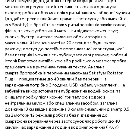
типи стимуляції; додаткові патерни вібрації та масажу з
можливістю регулювати інтенсивність кожного двигуна
окремо; робота обох моторів у ритмі вашої улюбленої музики
(додайте треки в плейлист прямо в застосунку або вмикайте
їх у Spotify); вібрації та масаж у ритмі зовнішніх звуків: голос,
фільм, та хоч футбольний матч — ви відчуєте кожен звук;
кнопка-бустер: миттєве вмикання обох моторів на
максимальній інтенсивності на 20 секунд за будь-якого
режиму; доступ до постійно поповнюваної користувацької
бази патернів і можливість публікувати свої режими; любовні
історії Remotyca англійською або російською мовою: пробка
працюватиме в ритмі начитування тексту. Анальна
смартвібропробка із перлинним масажем Satisfyer Rotator
Plug 1+ працюватиме до 40 хвилин без перерви. На
заряджання потрібно 3 години. USB-кабель у комплекті. Не
забувайте використовувати лубрикант на водній основі та
очищати пробку після кожної гри теплою водою з
нейтральним милом або спеціальним засобом. загальна
довжина 13 см ввідна довжина 9 см максимальний діаметр 3,5
см 2 мотори 12 режимів роботи без під’єднання до
смартфона керування через застосунок час роботи до 40
хвилин час заряджання 3 години водонепроникна (IPX7)