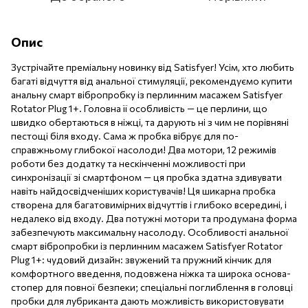
Опис
Зустрічайте преміальну новинку від Satisfyer! Усім, хто любить
багаті відчуття від анальної стимуляції, рекомендуємо купити
анальну смарт вібропробку із перлинним масажем Satisfyer
Rotator Plug 1+. Головна її особливість — це перлини, що
швидко обертаються в ніжці, та дарують ні з чим не порівняні
пестощі біля входу. Сама ж пробка вібрує для по-
справжньому глибокої насолоди! Два мотори, 12 режимів
роботи без додатку та нескінченні можливості при
синхронізації зі смартфоном — ця пробка здатна здивувати
навіть найдосвідченіших користувачів! Ця шикарна пробка
створена для багатовимірних відчуттів і глибоко всередині, і
недалеко від входу. Два потужні мотори та продумана форма
забезпечують максимальну насолоду. Особливості анальної
смарт вібропробки із перлинним масажем Satisfyer Rotator
Plug 1+: чудовий дизайн: звужений та пружний кінчик для
комфортного введення, подовжена ніжка та широка основа-
стопер для повної безпеки; спеціальні поглиблення в головці
пробки для лубриканта дають можливість використовувати