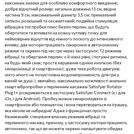
максимум змазки для особливо комфортного введення;
добре відчутний розмір: загальна довжина 13 см, ввідна
частина 9 см, максимальний діаметр 3,5 см; преміальний
силікон, розкішний та оксамитовий; подвійна стимуляція:
вібрація в тілі пробки плюс безліч перлин, що будуть
обертатися та впливати на кожну чутливу точку для
неймовірних відчуттів від ніжного лоскоту до інтенсивного
впливу; два мотори працюють синхронно в автономному
режимі та окремо під час гри через застосунок; 12 режимів
вібрації та обертання перлин: є й ніжні рівні, і потужні ритмічні,
на будь-який смак; просте керування однією кнопкою (без
синхронізації зі смартфоном); дуже тиха робота двигунів:
ніхто нічого не почує! повна водонепроникність для гри у
ванній чи душі. І, звичайно, максимально можливості анальної
смарт вібропробки з перлинним масажем Satisfyer Rotator
Plug 1+ розкриваються в застосунку Satisfyer Connect (є і для
iOs, і для Android). Пробку можна синхронізувати зі
смартфоном або планшетом, і вона перетвориться на іграшку,
яка ніколи не набридне! Адже її функціонал просто
безмежний: створення власних режимів вібрації та
перлинного масажу, причому, у застосунку мотори працюють
автономно, так що ви можете окремо налаштувати обидва